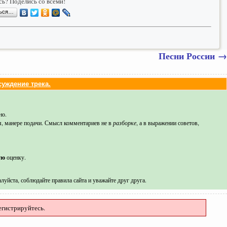
ь? Поделись со всеми!
ться…
Песни России
→
уждение трека.
но.
я, манере подачи. Смысл комментариев не в
разборке
, а в выражении советов,
ую
оценку.
луйста, соблюдайте правила сайта и уважайте друг друга.
егистрируйтесь.