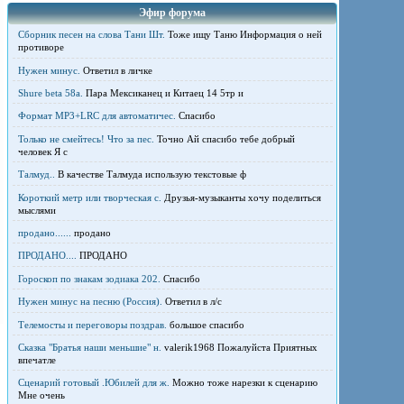
Эфир форума
Сборник песен на слова Тани Шт.
Тоже ищу Таню Информация о ней
противоре
Нужен минус.
Ответил в личке
Shure beta 58а.
Пара Мексиканец и Китаец 14 5тр и
Формат MP3+LRC для автоматичес.
Спасибо
Только не смейтесь! Что за пес.
Точно Ай спасибо тебе добрый
человек Я с
Талмуд..
В качестве Талмуда использую текстовые ф
Короткий метр или творческая с.
Друзья-музыканты хочу поделиться
мыслями
продано......
продано
ПРОДАНО....
ПРОДАНО
Гороскоп по знакам зодиака 202.
Спасибо
Нужен минус на песню (Россия).
Ответил в л/с
Телемосты и переговоры поздрав.
большое спасибо
Сказка "Братья наши меньшие" н.
valerik1968 Пожалуйста Приятных
впечатле
Сценарий готовый .Юбилей для ж.
Можно тоже нарезки к сценарию
Мне очень