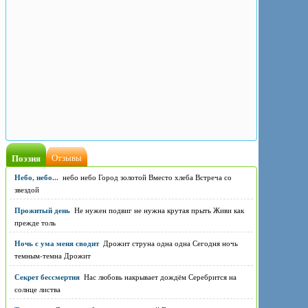
Поэзия
Отзывы
Небо, небо...
небо небо Город золотой Вместо хлеба Встреча со
звездой
Прожитый день
Не нужен подвиг не нужна крутая прыть Живи как
прежде толь
Ночь с ума меня сводит
Дрожит струна одна одна Сегодня ночь
темным-темна Дрожит
Секрет бессмертия
Нас любовь накрывает дождём Серебрится на
солнце листва