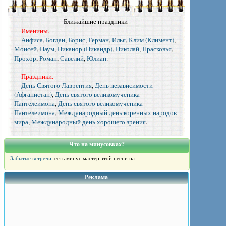
Ближайшие праздники
Именины.
Анфиса
,
Богдан
,
Борис
,
Герман
,
Илья
,
Клим (Климент)
,
Моисей
,
Наум
,
Никанор (Никандр)
,
Николай
,
Прасковья
,
Прохор
,
Роман
,
Савелий
,
Юлиан
.
Праздники.
День Святого Лаврентия
,
День независимости
(Афганистан)
,
День святого великомученика
Пантелеимона
,
День святого великомученика
Пантелеимона
,
Международный день коренных народов
мира
,
Международный день хорошего зрения
.
Что на минусовках?
Забытые встречи.
есть минус мастер этой песни на
Реклама