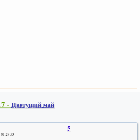
17
-
Цветущий май
5
 01:29:53