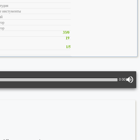
тудия
е инстументы
ий
тор
тор
33/0
19
1/5
0:00