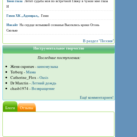
Твои глаза
Летит судьба моя по встречной Гляжу в чужие мне глаза
И
Гимн ХК ,,Адмирал,,
Гимн
Инсайт
На сердце вспышкой сознанья Высеклись крики Огонь
Сколько
В раздел "Поэзия"
Инструментальное творчество
Последние поступления:
Женя скрипач -
киномузыка
Terberg -
Мама
Catherine_Flox -
Oasis
Dr Marctin -
Летний дождь
chasb1974 -
Возвращение
Ещё комментариев!
Блоги
Отзывы