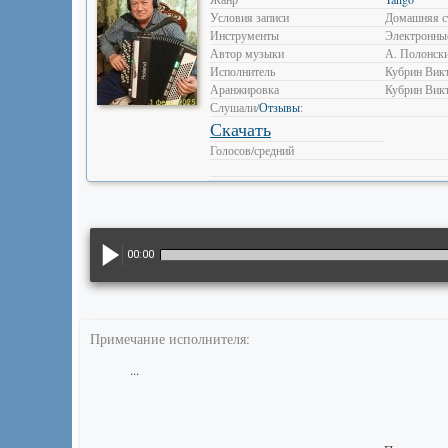
Условия записи
Домашняя с
Инструменты
Электронны
Автор музыки
А. Полонск
Исполнитель
Кубрин Вик
Аранжировка
Кубрин Вик
Слушали/
Отзывы
:
Скачать
Голосов/средний
00:00
Примечание исполнителя:
...