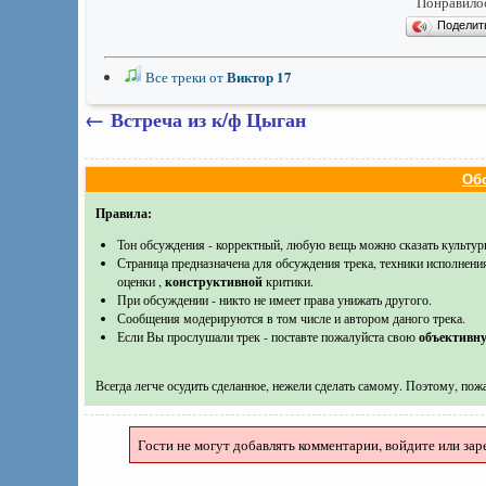
Понравилос
Подели
Виктор 17
Все треки от
←
Встреча из к/ф Цыган
Обс
Правила:
Тон обсуждения - корректный, любую вещь можно сказать культур
Страница предназначена для обсуждения трека, техники исполнени
оценки ,
конструктивной
критики.
При обсуждении - никто не имеет права унижать другого.
Сообщения модерируются в том числе и автором даного трека.
Если Вы прослушали трек - поставте пожалуйста свою
объективн
Всегда легче осудить сделанное, нежели сделать самому. Поэтому, пожа
Гости не могут добавлять комментарии, войдите или зар