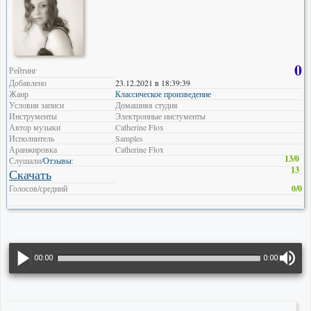
0
Рейтинг
Добавлено
23.12.2021 в 18:39:39
Жанр
Классическое произведение
Условия записи
Домашняя студия
Инструменты
Электронные инстументы
Автор музыки
Catherine Flox
Исполнитель
Samples
Аранжировка
Catherine Flox
13/0
Слушали/
Отзывы
:
13
Скачать
Голосов/средний
0/0
00:00
0:00