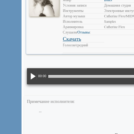
Условия записи
Домашняя студия
Инструменты
Электронные инст
Автор музыки
Catherine Flox/M
Исполнитель
Samples
Аранжировка
Catherine Flox
Слушали/
Отзывы
:
Скачать
Голосов/средний
00:00
Примечание исполнителя:
...