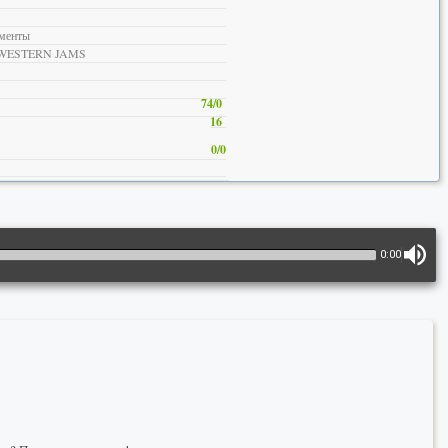
ументы
IDWESTERN JAMS
74/0
16
0/0
0:00