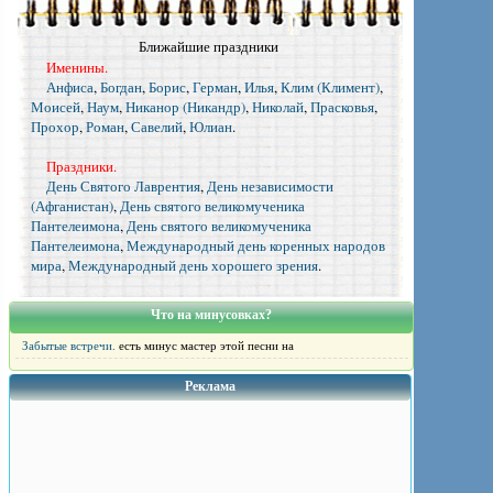
Ближайшие праздники
Именины.
Анфиса
,
Богдан
,
Борис
,
Герман
,
Илья
,
Клим (Климент)
,
Моисей
,
Наум
,
Никанор (Никандр)
,
Николай
,
Прасковья
,
Прохор
,
Роман
,
Савелий
,
Юлиан
.
Праздники.
День Святого Лаврентия
,
День независимости
(Афганистан)
,
День святого великомученика
Пантелеимона
,
День святого великомученика
Пантелеимона
,
Международный день коренных народов
мира
,
Международный день хорошего зрения
.
Что на минусовках?
Забытые встречи.
есть минус мастер этой песни на
Реклама