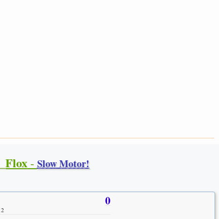
_Flox
-
Slow Motor!
0
12