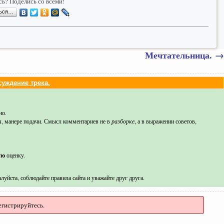
ь? Поделись со всеми!
ться…
Мечтательница.
→
уждение трека.
но.
я, манере подачи. Смысл комментариев не в
разборке
, а в выражении советов,
ую
оценку.
луйста, соблюдайте правила сайта и уважайте друг друга.
егистрируйтесь.