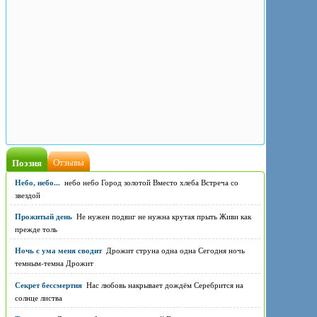
Поэзия
Отзывы
Небо, небо...
небо небо Город золотой Вместо хлеба Встреча со
звездой
Прожитый день
Не нужен подвиг не нужна крутая прыть Живи как
прежде толь
Ночь с ума меня сводит
Дрожит струна одна одна Сегодня ночь
темным-темна Дрожит
Секрет бессмертия
Нас любовь накрывает дождём Серебрится на
солнце листва