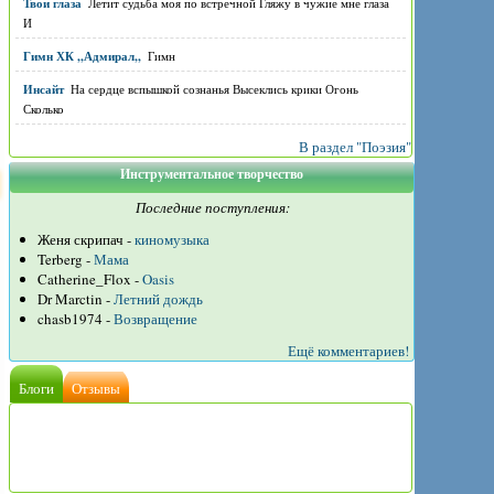
Твои глаза
Летит судьба моя по встречной Гляжу в чужие мне глаза
И
Гимн ХК ,,Адмирал,,
Гимн
Инсайт
На сердце вспышкой сознанья Высеклись крики Огонь
Сколько
В раздел "Поэзия"
Инструментальное творчество
Последние поступления:
Женя скрипач -
киномузыка
Terberg -
Мама
Catherine_Flox -
Oasis
Dr Marctin -
Летний дождь
chasb1974 -
Возвращение
Ещё комментариев!
Блоги
Отзывы