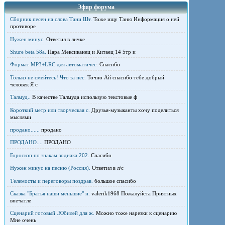
Эфир форума
Сборник песен на слова Тани Шт.
Тоже ищу Таню Информация о ней
противоре
Нужен минус.
Ответил в личке
Shure beta 58а.
Пара Мексиканец и Китаец 14 5тр и
Формат MP3+LRC для автоматичес.
Спасибо
Только не смейтесь! Что за пес.
Точно Ай спасибо тебе добрый
человек Я с
Талмуд..
В качестве Талмуда использую текстовые ф
Короткий метр или творческая с.
Друзья-музыканты хочу поделиться
мыслями
продано......
продано
ПРОДАНО....
ПРОДАНО
Гороскоп по знакам зодиака 202.
Спасибо
Нужен минус на песню (Россия).
Ответил в л/с
Телемосты и переговоры поздрав.
большое спасибо
Сказка "Братья наши меньшие" н.
valerik1968 Пожалуйста Приятных
впечатле
Сценарий готовый .Юбилей для ж.
Можно тоже нарезки к сценарию
Мне очень