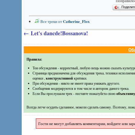
Понравилос
Подели
Catherine_Flox
Все треки от
←
Let's dancde!Bossanova!
Обс
Правила:
Тон обсуждения - корректный, любую вещь можно сказать культур
Страница предназначена для обсуждения трека, техники исполнени
оценки ,
конструктивной
критики.
При обсуждении - никто не имеет права унижать другого.
Сообщения модерируются в том числе и автором даного трека.
Если Вы прослушали трек - поставте пожалуйста свою
объективн
Всегда легче осудить сделанное, нежели сделать самому. Поэтому, пожа
Гости не могут добавлять комментарии, войдите или зар