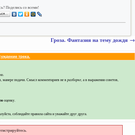
ь? Поделись со всеми!
ться…
Гроза. Фантазия на тему дождя
→
уждение трека.
но.
я, манере подачи. Смысл комментариев не в
разборке
, а в выражении советов,
ую
оценку.
луйста, соблюдайте правила сайта и уважайте друг друга.
егистрируйтесь.