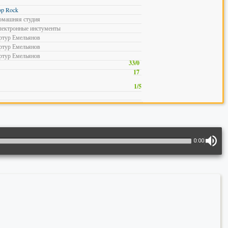
op Rock
омашняя студия
лектронные инстументы
ртур Емельянов
ртур Емельянов
ртур Емельянов
33/0
17
1/5
0:00