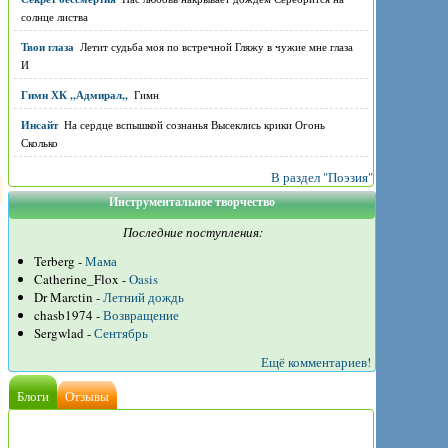
солнце листва
Твои глаза
Летит судьба моя по встречной Гляжу в чужие мне глаза
И
Гимн ХК ,,Адмирал,,
Гимн
Инсайт
На сердце вспышкой сознанья Высеклись крики Огонь
Сколько
В раздел "Поэзия"
Инструментальное творчество
Последние поступления:
Terberg -
Мама
Catherine_Flox -
Oasis
Dr Marctin -
Летний дождь
chasb1974 -
Возвращение
Sergwlad -
Сентябрь
Ещё комментариев!
Блоги
Отзывы