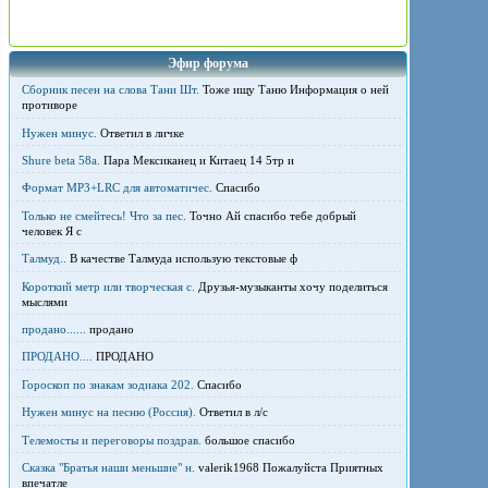
Эфир форума
Сборник песен на слова Тани Шт.
Тоже ищу Таню Информация о ней
противоре
Нужен минус.
Ответил в личке
Shure beta 58а.
Пара Мексиканец и Китаец 14 5тр и
Формат MP3+LRC для автоматичес.
Спасибо
Только не смейтесь! Что за пес.
Точно Ай спасибо тебе добрый
человек Я с
Талмуд..
В качестве Талмуда использую текстовые ф
Короткий метр или творческая с.
Друзья-музыканты хочу поделиться
мыслями
продано......
продано
ПРОДАНО....
ПРОДАНО
Гороскоп по знакам зодиака 202.
Спасибо
Нужен минус на песню (Россия).
Ответил в л/с
Телемосты и переговоры поздрав.
большое спасибо
Сказка "Братья наши меньшие" н.
valerik1968 Пожалуйста Приятных
впечатле