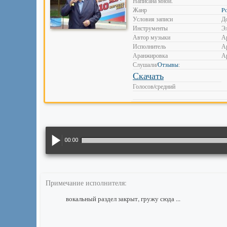
Написана мной.
Жанр
P
Условия записи
Д
Инструменты
Э
Автор музыки
А
Исполнитель
А
Аранжировка
А
Слушали/
Отзывы
:
Скачать
Голосов/средний
00:00
Примечание исполнителя:
вокальный раздел закрыт, гружу сюда ...