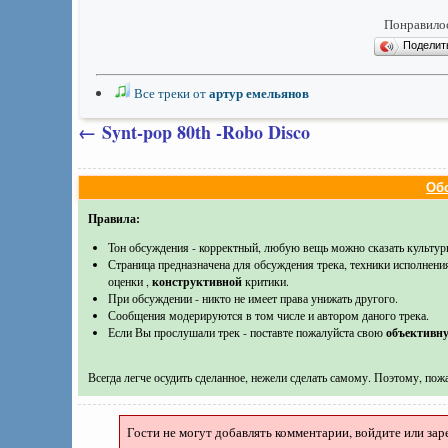
Понравилос
Подели
артур емельянов
Все треки от
←
Synt-pop 80th -Robo Disco
Обс
Правила:
Тон обсуждения - корректный, любую вещь можно сказать культур
Страница предназначена для обсуждения трека, техники исполнени
оценки ,
конструктивной
критики.
При обсуждении - никто не имеет права унижать другого.
Сообщения модерируются в том числе и автором даного трека.
Если Вы прослушали трек - поставте пожалуйста свою
объективн
Всегда легче осудить сделанное, нежели сделать самому. Поэтому, пожа
Гости не могут добавлять комментарии, войдите или зар