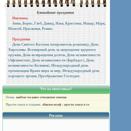
Ближайшие праздники
Именины.
Анна
,
Борис
,
Глеб
,
Давид
,
Илья
,
Кристина
,
Макар
,
Марк
,
Моисей
,
Прасковья
,
Роман
.
Праздники.
День Святого Каэтана (покровитель рожениц)
,
День
Хиросимы. Всемирный день за запрещение ядерного
оружия
,
День возвращения долгов
,
День независимости
(Афганистан)
,
День независимости (Барбадос)
,
День
независимости (Боливия)
,
Международный день
организации Врачи мира за мир
,
Международный день
хорошего зрения
,
Преображение Господне
.
Что на минусовках?
Осень.
шайтан ты какое отношение имеешь
Прости спаси и сохрани.
эйвазов юсиф - прости спаси и со
Реклама