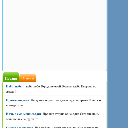
Поэзия
Отзывы
Небо, небо...
небо небо Город золотой Вместо хлеба Встреча со
звездой
Прожитый день
Не нужен подвиг не нужна крутая прыть Живи как
прежде толь
Ночь с ума меня сводит
Дрожит струна одна одна Сегодня ночь
темным-темна Дрожит
Секрет бессмертия
Нас любовь накрывает дождём Серебрится на