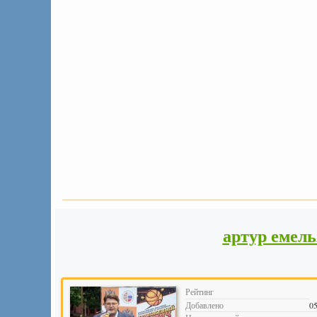
артур емел
Рейтинг
Добавлено
05