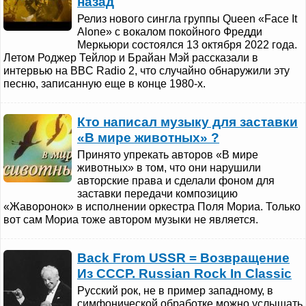
назад
Релиз нового сингла группы Queen «Face It
Alone» с вокалом покойного Фредди
Меркьюри состоялся 13 октября 2022 года.
Летом Роджер Тейлор и Брайан Мэй рассказали в
интервью на BBC Radio 2, что случайно обнаружили эту
песню, записанную еще в конце 1980-х.
Кто написал музыку для заставки
«В мире животных» ?
Принято упрекать авторов «В мире
животных» в том, что они нарушили
авторские права и сделали фоном для
заставки передачи композицию
«Жаворонок» в исполнении оркестра Поля Мориа. Только
вот сам Мориа тоже автором музыки не является.
Back From USSR = Возвращение
Из СССР. Russian Rock In Classic
Русский рок, не в пример западному, в
симфонической обработке можно услышать