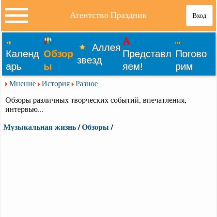
Агентство Праздник
Вход
Аллея
Календ
Обзор
Представл
Погово
звезд
арь
ы
яем!
рим
Мнение
История
Разное
Обзоры различных творческих событий, впечатления,
интервью...
Музыкальная жизнь
/
Обзоры
/