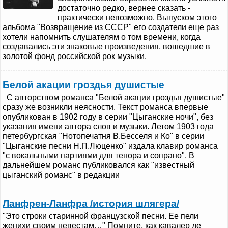
достаточно редко, вернее сказать -
практически невозможно. Выпуском этого
альбома "Возвращение из СССР" его создатели еще раз
хотели напомнить слушателям о том времени, когда
создавались эти знаковые произведения, вошедшие в
золотой фонд российской рок музыки.
Белой акации гроздья душистые
С авторством романса "Белой акации гроздья душистые"
сразу же возникли неясности. Текст романса впервые
опубликован в 1902 году в серии "Цыганские ночи", без
указания имени автора слов и музыки. Летом 1903 года
петербургская "Нотопечатня В.Бесселя и Ко" в серии
"Цыганские песни Н.П.Люценко" издала клавир романса
"с вокальными партиями для тенора и сопрано". В
дальнейшем романс публиковался как "известный
цыганский романс" в редакции
Ланфрен-Ланфра /история шлягера/
"Это строки старинной французской песни. Ее пели
женихи своим невестам…" Помните, как кавалер де