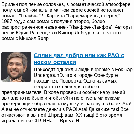
Брильи под пение соловьев, в романтической атмосфере
полутемной комнаты и мягком свете свечей исполняет
романс "Голубка"?.. Картина "Гардемарины, вперед!",
1987 год, а сам романс получил второе, более
распространенное название - ”Ланфрен-Ланфра”. Авторы
песни Юрий Ряшенцев и Виктор Лебедев, а спел этот
романс Михаил Бояр
Сплин дал добро или как РАО с
носом остался
Приходят однажды люди в форме в Рок-бар
UndergrounD, что в городе Оренбурге
находится. Проверка. Одно из самых
неприятных слов для любого
предпринимателя. В ходе проверки особых нарушений
выявлено не было и чтобы уйти не с пустыми руками,
проверяющие обратили на музыку, играющую в баре. Ага!
А вы не отчисляете деньги в РАО! Ага! Да как же так! Все
отчисляют, а вы нет! Штраф вам! XX тыщ! В это время
играла песня СПЛИНа — Время Н