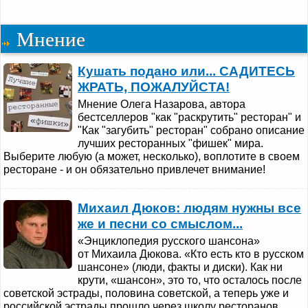
Мнение
Кушать подано или... САДИТЕСЬ
ЖРАТЬ, ПОЖАЛУЙСТА!
Мнение Олега Назарова, автора
бестселлеров "как "раскрутить" ресторан" и
"Как "загубить" ресторан" собрано описание
лучших ресторанных "фишек" мира.
Выберите любую (а может, несколько), воплотите в своем
ресторане - и он обязательно привлечет внимание!
Михаил Дюков: людям нужны все
же и песни со смыслом...
«Энциклопедия русского шансона»
от Михаила Дюкова. «Кто есть кто в русском
шансоне» (люди, факты и диски). Как ни
крути, «шансон», это то, что осталось после
советской эстрады, половина советской, а теперь уже и
российской эстрады прошло через школу ресторанов ...