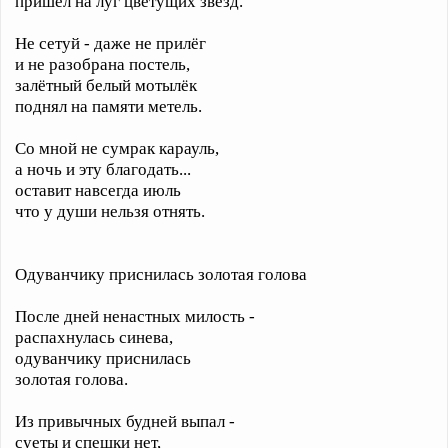
пришёл на луг цветущих звёзд.
Не сетуй - даже не прилёг
и не разобрана постель,
залётный белый мотылёк
поднял на памяти метель.
Со мной не сумрак карауль,
а ночь и эту благодать...
оставит навсегда июль
что у души нельзя отнять.
Одуванчику приснилась золотая голова
После дней ненастных милость -
распахнулась синева,
одуванчику приснилась
золотая голова.
Из привычных будней выпал -
суеты и спешки нет,