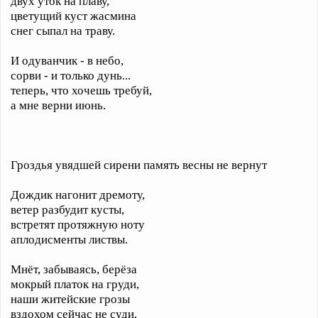
двух уток на плаву,
цветущий куст жасмина
снег сыпал на траву.
И одуванчик - в небо,
сорви - и только дунь...
теперь, что хочешь требуй,
а мне верни июнь.
Гроздья увядшей сирени память весны не вернут
Дождик нагонит дремоту,
ветер разбудит кусты,
встретят протяжную ноту
аплодисменты листвы.
Мнёт, забываясь, берёза
мокрый платок на груди,
наши житейские грозы
вздохом сейчас не суди.