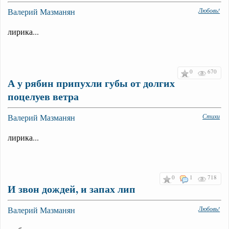
Валерий Мазманян
Любовь!
лирика...
0
670
А у рябин припухли губы от долгих
поцелуев ветра
Валерий Мазманян
Стихи
лирика...
0
1
718
И звон дождей, и запах лип
Валерий Мазманян
Любовь!