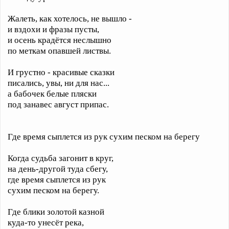
Жалеть, как хотелось, не вышло -
и вздохи и фразы пусты,
и осень крадётся неслышно
по меткам опавшей листвы.
И грустно - красивые сказки
писались, увы, ни для нас...
а бабочек белые пляски
под занавес август припас.
Где время сыплется из рук сухим песком на берегу
Когда судьба загонит в круг,
на день-другой туда сбегу,
где время сыплется из рук
сухим песком на берегу.
Где блики золотой казной
куда-то унесёт река,