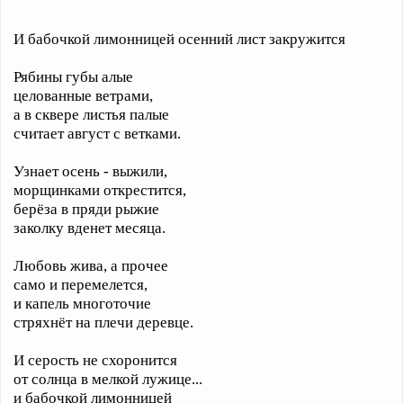
И бабочкой лимонницей осенний лист закружится
Рябины губы алые
целованные ветрами,
а в сквере листья палые
считает август с ветками.
Узнает осень - выжили,
морщинками открестится,
берёза в пряди рыжие
заколку вденет месяца.
Любовь жива, а прочее
само и перемелется,
и капель многоточие
стряхнёт на плечи деревце.
И серость не схоронится
от солнца в мелкой лужице...
и бабочкой лимонницей