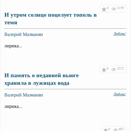
0
1159
И утром солнце поцелует тополь в
темя
Валерий Мазманян
Любовь!
лирика...
0
2372
И память о недавней вьюге
хранила в лужицах вода
Валерий Мазманян
Любовь!
лирика...
0
607