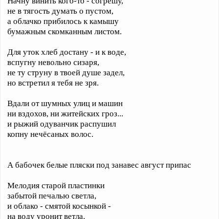
Начну винить кого-то - согрешу,
не в тягость думать о пустом,
а облачко прибилось к камышу
бумажным скомканным листом.
Для уток хлеб достану - и к воде,
вспугну невольно сизаря,
не ту струну в твоей душе задел,
но встретил я тебя не зря.
Вдали от шумных улиц и машин
ни вздохов, ни житейских гроз...
и рыжий одуванчик распушил
копну нечёсаных волос.
А бабочек белые пляски под занавес август припас
Мелодия старой пластинки
забытой печалью светла,
и облако - смятой косынкой -
на воду уронит ветла.