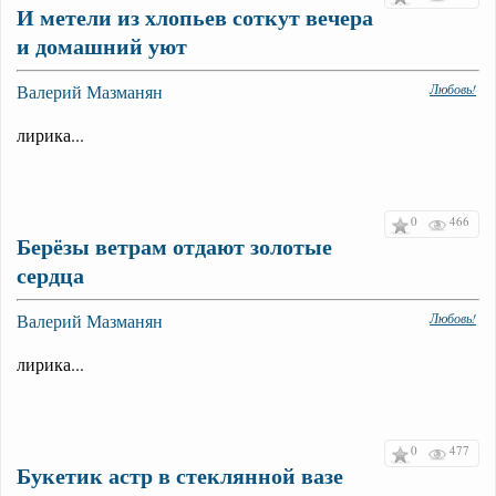
И метели из хлопьев соткут вечера
и домашний уют
Валерий Мазманян
Любовь!
лирика...
0
466
Берёзы ветрам отдают золотые
сердца
Валерий Мазманян
Любовь!
лирика...
0
477
Букетик астр в стеклянной вазе