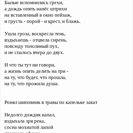
Былые вспомнились грехи,
а дождь опять нанёс штрихи
на вставленный в окно пейзаж,
и грусть - порой - и крест, и блажь.
Ушла гроза, воскресла тень,
вздыхаешь - отцвела сирень,
повсюду тополиный пух,
и не спалось вчера до двух.
И что ты тут ни говори,
а жизнь опять делить на три -
на ту, что будет, что прошла,
на ту, что прожила душа.
Ронял шиповник в травы по капельке закат
Недолго дождик капал,
вздыхала зря река,
сосна мохнатой лапой