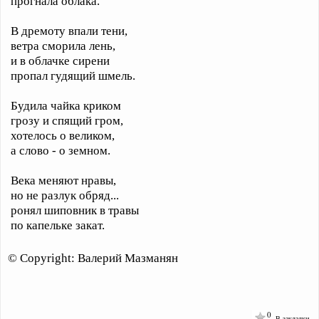
прогнала облака.
В дремоту впали тени,
ветра сморила лень,
и в облачке сирени
пропал гудящий шмель.
Будила чайка криком
грозу и спящий гром,
хотелось о великом,
а слово - о земном.
Века меняют нравы,
но не разлук обряд...
ронял шиповник в травы
по капельке закат.
© Copyright: Валерий Мазманян
0
В закладки