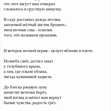
что этот август нам отмерил
сложилось в грустную минутку.
В саду рассыпал дождь иголки,
заплаткой жёлтый листик брошен...
твои ночные сны - осколки
того, что называем прошлым.
И ветерок ночной игрив - целует яблоню в плечо
Полнеба сжёг, дотлел закат
у голубиного крыла,
а там, где плыли облака,
звезда кувшинкой зацвела.
До блеска ржавую луну
начистят веточки берёз,
твой взгляд и шёпот нам вернут
былые чувства, радость грёз.