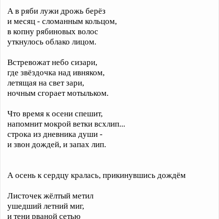
А в ряби лужи дрожь берёз
и месяц - сломанным кольцом,
в копну рябиновых волос
уткнулось облако лицом.
Встревожат небо сизари,
где звёздочка над ивняком,
летящая на свет зари,
ночным сгорает мотыльком.
Что время к осени спешит,
напомнит мокрой ветки всхлип...
строка из дневника души -
и звон дождей, и запах лип.
А осень к сердцу кралась, прикинувшись дождём
Листочек жёлтый метил
ушедший летний миг,
и тени рваной сетью