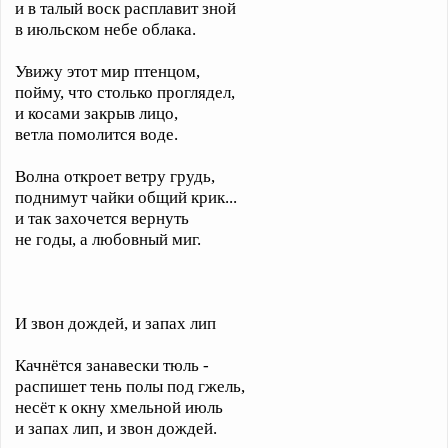
и в талый воск расплавит зной
в июльском небе облака.
Увижу этот мир птенцом,
пойму, что столько проглядел,
и косами закрыв лицо,
ветла помолится воде.
Волна откроет ветру грудь,
поднимут чайки общий крик...
и так захочется вернуть
не годы, а любовный миг.
И звон дождей, и запах лип
Качнётся занавески тюль -
распишет тень полы под гжель,
несёт к окну хмельной июль
и запах лип, и звон дождей.