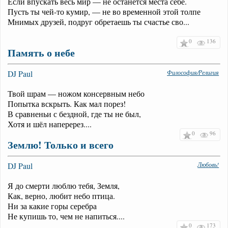
Если впускать весь мир — не останется места себе.
Пусть ты чей-то кумир, — не во временной этой толпе
Мнимых друзей, подруг обретаешь ты счастье сво...
0
136
Память о небе
DJ Paul
Философия/Религия
Твой шрам — ножом консервным небо
Попытка вскрыть. Как мал порез!
В сравненьи с бездной, где ты не был,
Хотя и шёл наперерез....
0
96
Землю! Только и всего
DJ Paul
Любовь!
Я до смерти люблю тебя, Земля,
Как, верно, любит небо птица.
Ни за какие горы серебра
Не купишь то, чем не напиться....
0
173