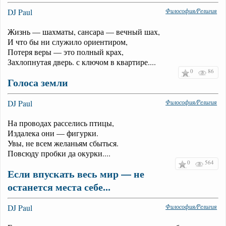
DJ Paul
Философия/Религия
Жизнь — шахматы, сансара — вечный шах,
И что бы ни служило ориентиром,
Потеря веры — это полный крах,
Захлопнутая дверь. с ключом в квартире....
0
86
Голоса земли
DJ Paul
Философия/Религия
На проводах расселись птицы,
Издалека они — фигурки.
Увы, не всем желаньям сбыться.
Повсюду пробки да окурки....
0
564
Если впускать весь мир — не
останется места себе...
DJ Paul
Философия/Религия