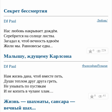
Секрет бессмертия
DJ Paul
Любовь!
Нас любовь накрывает дождём.
Серебрится на солнце листва.
Загадал я, чтоб вечность вдвоём
Жили мы. Равновесье едва...
0
228
Малышу, ждущему Карлсона
DJ Paul
Философия/Религия
Нам жизнь дана, чтоб вместе петь,
Души теплом друг друга греть,
Не унывать по пустякам
И не копить в чулане хлам....
0
41
Жизнь — шахматы, сансара —
вечный шах...