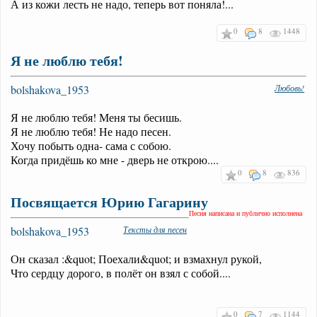
А из кожи лесть не надо, теперь вот поняла!...
0
8
1448
Я не люблю тебя!
bolshakova_1953
Любовь!
Я не люблю тебя! Меня ты бесишь.
Я не люблю тебя! Не надо песен.
Хочу побыть одна- сама с собою.
Когда придёшь ко мне - дверь не открою....
0
8
836
Посвящается Юрию Гагарину
Песня написана и публично исполнена
bolshakova_1953
Тексты для песен
Он сказал :&quot; Поехали&quot; и взмахнул рукой,
Что сердцу дорого, в полёт он взял с собой....
0
7
1144