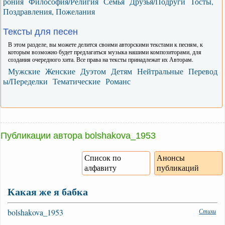
рония
Философия/Религия
Семья
Друзья/Подруги
Тосты,
Поздравления, Пожелания
Тексты для песен
В этом разделе, вы можете делится своими авторскими текстами к песням, к
которым возможно будет предлагаться музыка нашими композиторами, для
создания очередного хита. Все права на тексты принадлежат их Авторам.
Мужские
Женские
Дуэтом
Детям
Нейтральные
Перевод
ы/Переделки
Тематические
Романс
Публикации автора bolshakova_1953
Список по
Анонсы
алфавиту
публикаций
Какая же я бабка
bolshakova_1953
Стихи