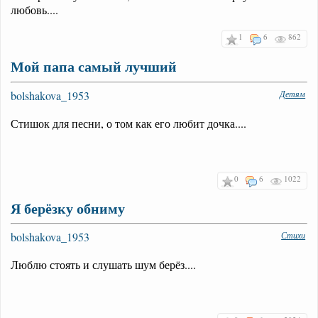
любовь....
1
6
862
Мой папа самый лучший
bolshakova_1953
Детям
Стишок для песни, о том как его любит дочка....
0
6
1022
Я берёзку обниму
bolshakova_1953
Стихи
Люблю стоять и слушать шум берёз....