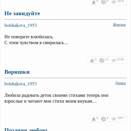
0
6
2024
Не завидуйте
bolshakova_1953
Женские
Не поверите влюбилась,
С этим чувством я смирилась....
0
13
2150
Воришки
bolshakova_1953
Детям
Любила радовать деток своими стихами теперь они
взрослые и читают мои стихи моим внукам....
0
4
1097
Поздняя любовь