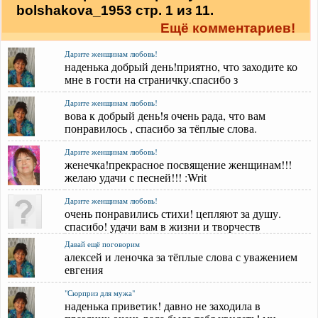
bolshakova_1953 стр. 1 из 11.
Ещё комментариев!
Дарите женщинам любовь!
наденька добрый день!приятно, что заходите ко
мне в гости на страничку.спасибо з
Дарите женщинам любовь!
вова к добрый день!я очень рада, что вам
понравилось , спасибо за тёплые слова.
Дарите женщинам любовь!
женечка!прекрасное посвящение женщинам!!!
желаю удачи с песней!!! :Writ
Дарите женщинам любовь!
очень понравились стихи! цепляют за душу.
спасибо! удачи вам в жизни и творчеств
Давай ещё поговорим
алексей и леночка за тёплые слова с уважением
евгения
"Сюрприз для мужа"
наденька приветик! давно не заходила в