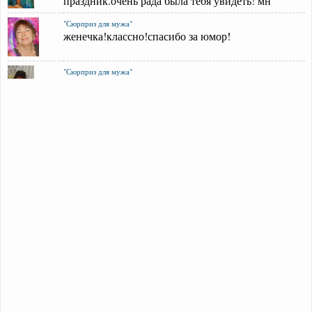
праздник.очень рада была тебя увидеть! мн
"Сюрприз для мужа"
женечка!классно!спасибо за юмор!
"Сюрприз для мужа"
алексей и леночка спасибо, что заходите в гости и
читаете мои стихи.если вам пон
"Сюрприз для мужа"
ниночка спасибо за тёплые слова.мне очень
приятно,что понравилось и вы улыбнулис
"Сюрприз для мужа"
с удовольствием почитал женя - славные и
интересные стихи получились, молодец!
"Сюрприз для мужа"
главное, сделать правильный вывод из
сложившейся ситуации)) евгения, спасибо за
"Сюрприз для мужа"
натулька приветик!мне приятно, что рассмешила,
для этого и показала. кому то пон
"Сюрприз для мужа"
мужчины - народ непредсказуемый, лучше не