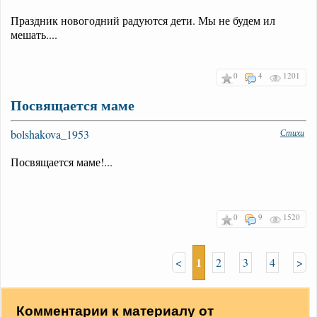
Праздник новогодний радуются дети. Мы не будем ил
мешать....
0
4
1201
Посвящается маме
bolshakova_1953
Стихи
Посвящается маме!...
0
9
1520
1
<
2
3
4
>
Комментарии к материалу от