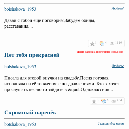
bolshakova_1953
Любовь!
Давай с тобой ещё поговорим,Забудем обиды,
расставания....
1
4
1119
Песня написана и публично исполнена
Нет тебя прекрасней
bolshakova_1953
Любовь!
Писала для второй внучки на свадьбу.Песня готовая,
исполняла на её торжестве с поздравлениями. Кто захочет
прослушать песню то зайдите в &quot;Одноклассник...
0
6
804
Скромный паренёк
bolshakova_1953
Тексты для песен