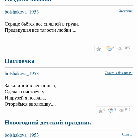
bolshakova_1953
Женские
Сердце бьётся всё сильней в груди.
Предвкушая все тягости любви!...
0
6
1097
Настоечка
bolshakova_1953
Тексты для песен
За калиной в лес пошла,
Сделала настоечку,
И друзей я позвала,
Оторвёмся вволюшку....
0
8
946
Новогодний детский праздник
bolshakova_1953
Стихи