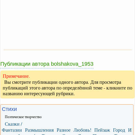
Публикации автора bolshakova_1953
Примечание.
Вы смотрите публикации одного автора. Для просмотра
публикаций этого автора по определённой теме - кликните по
названию интересующей рубрики.
Стихи
Поэтическое творчество
Сказки /
Фантазии
Размышления
Разное
Любовь!
Пейзаж
Город
И