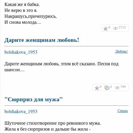
Какая же я бабка.
Не верю в это я.
Накрашусь,причепурюсь,
И снова молода....
0
2712
Дарите женщинам любовь!
bolshakova_1953
Любовь!
Дарите женщинам любовь, этим всё сказано. Песня под
шансон....
0
4
789
"Сюрприз для мужа"
bolshakova_1953
Стихи
Шуточное стихотворение про ревнивого мужа.
Жила я без сюрпризов и дальше бы жила -