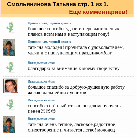
Смольянинова Татьяна стр. 1 из 1.
Ещё комментариев!
Принеси нам, чёрный кролик
большое спасибо. удачи и перевыполненых
планов всем нам в наступающем году!
Принеси нам, чёрный кролик
татьяна молодец! прочитала с удовольствием,
удачи и с наступающим праздником!евг
Выглядывают ёлки
благодарю за внимание к моему творчеству
Выглядывают ёлки
большое спасибо за добрую-душевную работу
желаю дальнейших успехов :
Выглядывают ёлки
спасибо за тёплый отзыв. он для меня очень
ценен😊😊😊
Выглядывают ёлки
татьяна очень тёплое, ласковое,радостное
стихотворение и читается легко! молодец