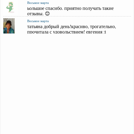
Восьмое марта
ьольшое спасибо. приятно получать такие
отзывы. 😊
Восьмое марта
татьяна добрый день!красиво, трогательно,
прочитала с удовольствием! евгения :t
Отпразднуй с друзьями
спасибо, я старалась. 😊
Отпразднуй с друзьями
татьяна очень понравилось! молодец!!!евгения
Учителям
простите, всё нашла. да, можете взять этот текст.
Учителям
добрый вечер. это интересно. расскажите,
пожалуйста, о дальнейших планах относит
Учителям
татьяна, добрый день! хочу взять в работу ваш
текст для написания на него музыки
Ещё комментариев!