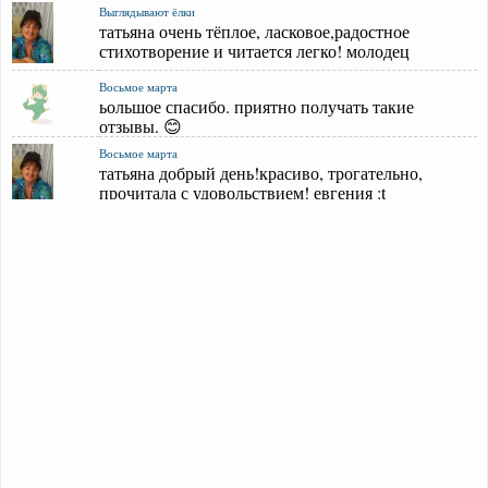
Выглядывают ёлки
татьяна очень тёплое, ласковое,радостное
стихотворение и читается легко! молодец
Восьмое марта
ьольшое спасибо. приятно получать такие
отзывы. 😊
Восьмое марта
татьяна добрый день!красиво, трогательно,
прочитала с удовольствием! евгения :t
Отпразднуй с друзьями
спасибо, я старалась. 😊
Отпразднуй с друзьями
татьяна очень понравилось! молодец!!!евгения
Учителям
простите, всё нашла. да, можете взять этот текст.
Учителям
добрый вечер. это интересно. расскажите,
пожалуйста, о дальнейших планах относит