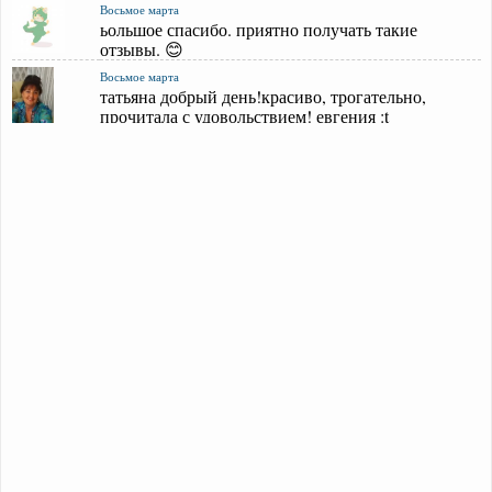
Восьмое марта
ьольшое спасибо. приятно получать такие
отзывы. 😊
Восьмое марта
татьяна добрый день!красиво, трогательно,
прочитала с удовольствием! евгения :t
Отпразднуй с друзьями
спасибо, я старалась. 😊
Отпразднуй с друзьями
татьяна очень понравилось! молодец!!!евгения
Учителям
простите, всё нашла. да, можете взять этот текст.
Учителям
добрый вечер. это интересно. расскажите,
пожалуйста, о дальнейших планах относит
Учителям
татьяна, добрый день! хочу взять в работу ваш
текст для написания на него музыки
Ещё комментариев!