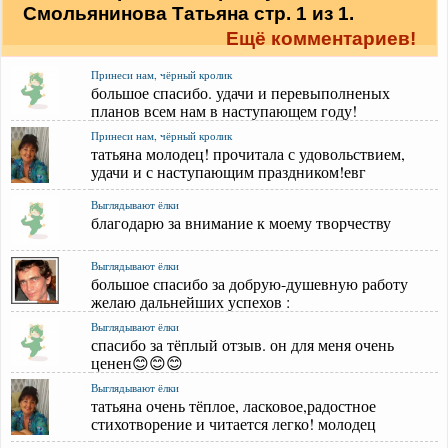
Смольянинова Татьяна стр. 1 из 1.
Ещё комментариев!
Принеси нам, чёрный кролик
большое спасибо. удачи и перевыполненых
планов всем нам в наступающем году!
Принеси нам, чёрный кролик
татьяна молодец! прочитала с удовольствием,
удачи и с наступающим праздником!евг
Выглядывают ёлки
благодарю за внимание к моему творчеству
Выглядывают ёлки
большое спасибо за добрую-душевную работу
желаю дальнейших успехов :
Выглядывают ёлки
спасибо за тёплый отзыв. он для меня очень
ценен😊😊😊
Выглядывают ёлки
татьяна очень тёплое, ласковое,радостное
стихотворение и читается легко! молодец