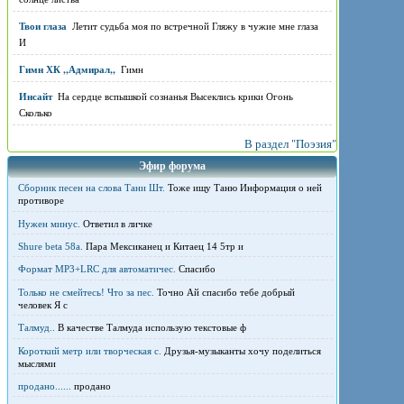
Твои глаза
Летит судьба моя по встречной Гляжу в чужие мне глаза
И
Гимн ХК ,,Адмирал,,
Гимн
Инсайт
На сердце вспышкой сознанья Высеклись крики Огонь
Сколько
В раздел "Поэзия"
Эфир форума
Сборник песен на слова Тани Шт.
Тоже ищу Таню Информация о ней
противоре
Нужен минус.
Ответил в личке
Shure beta 58а.
Пара Мексиканец и Китаец 14 5тр и
Формат MP3+LRC для автоматичес.
Спасибо
Только не смейтесь! Что за пес.
Точно Ай спасибо тебе добрый
человек Я с
Талмуд..
В качестве Талмуда использую текстовые ф
Короткий метр или творческая с.
Друзья-музыканты хочу поделиться
мыслями
продано......
продано