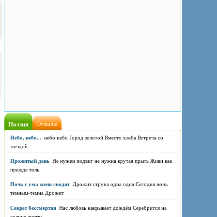
Поэзия
Отзывы
Небо, небо...
небо небо Город золотой Вместо хлеба Встреча со
звездой
Прожитый день
Не нужен подвиг не нужна крутая прыть Живи как
прежде толь
Ночь с ума меня сводит
Дрожит струна одна одна Сегодня ночь
темным-темна Дрожит
Секрет бессмертия
Нас любовь накрывает дождём Серебрится на
солнце листва