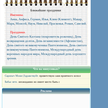
Ближайшие праздники
Именины.
Анна
,
Анфиса
,
Герман
,
Илья
,
Клим (Климент)
,
Макар
,
Марк
,
Моисей
,
Наум
,
Николай
,
Прасковья
,
Роман
,
Савелий
.
Праздники.
День Святого Каэтана (покровитель рожениц)
,
День
возвращения долгов
,
День независимости (Афганистан)
,
День святого великомученика Пантелеимона
,
День святого
великомученика Пантелеимона
,
Международный день
коренных народов мира
,
Международный день хорошего
зрения
.
Что на минусовках?
Скрипач Моня (Здравствуйт.
приветствую саня приятного испол
Бабье лето.
неожиданно но имеет место быть с
Реклама