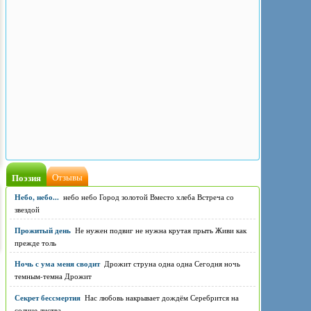
Поэзия
Отзывы
Небо, небо...
небо небо Город золотой Вместо хлеба Встреча со
звездой
Прожитый день
Не нужен подвиг не нужна крутая прыть Живи как
прежде толь
Ночь с ума меня сводит
Дрожит струна одна одна Сегодня ночь
темным-темна Дрожит
Секрет бессмертия
Нас любовь накрывает дождём Серебрится на
солнце листва