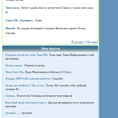
Твои глаза
Летит судьба моя по встречной Гляжу в чужие мне глаза
И
Гимн ХК ,,Адмирал,,
Гимн
Инсайт
На сердце вспышкой сознанья Высеклись крики Огонь
Сколько
В раздел "Поэзия"
Эфир форума
Сборник песен на слова Тани Шт.
Тоже ищу Таню Информация о ней
противоре
Нужен минус.
Ответил в личке
Shure beta 58а.
Пара Мексиканец и Китаец 14 5тр и
Формат MP3+LRC для автоматичес.
Спасибо
Только не смейтесь! Что за пес.
Точно Ай спасибо тебе добрый
человек Я с
Талмуд..
В качестве Талмуда использую текстовые ф
Короткий метр или творческая с.
Друзья-музыканты хочу поделиться
мыслями
продано......
продано