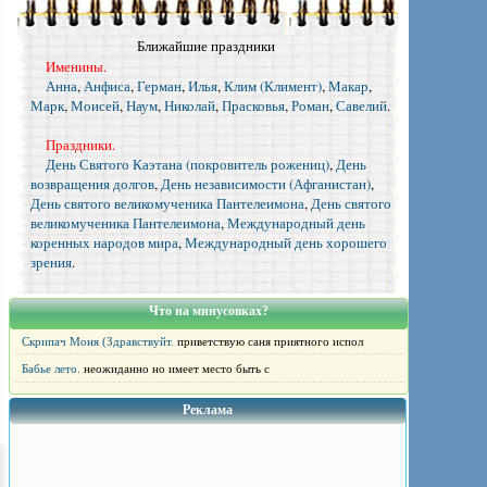
Ближайшие праздники
Именины.
Анна
,
Анфиса
,
Герман
,
Илья
,
Клим (Климент)
,
Макар
,
Марк
,
Моисей
,
Наум
,
Николай
,
Прасковья
,
Роман
,
Савелий
.
Праздники.
День Святого Каэтана (покровитель рожениц)
,
День
возвращения долгов
,
День независимости (Афганистан)
,
День святого великомученика Пантелеимона
,
День святого
великомученика Пантелеимона
,
Международный день
коренных народов мира
,
Международный день хорошего
зрения
.
Что на минусовках?
Скрипач Моня (Здравствуйт.
приветствую саня приятного испол
Бабье лето.
неожиданно но имеет место быть с
Реклама