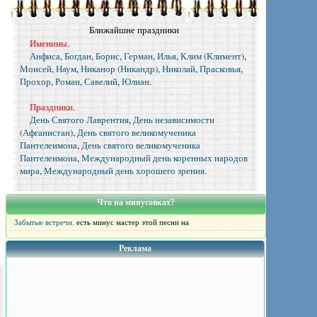
Ближайшие праздники
Именины.
Анфиса
,
Богдан
,
Борис
,
Герман
,
Илья
,
Клим (Климент)
,
Моисей
,
Наум
,
Никанор (Никандр)
,
Николай
,
Прасковья
,
Прохор
,
Роман
,
Савелий
,
Юлиан
.
Праздники.
День Святого Лаврентия
,
День независимости
(Афганистан)
,
День святого великомученика
Пантелеимона
,
День святого великомученика
Пантелеимона
,
Международный день коренных народов
мира
,
Международный день хорошего зрения
.
Что на минусовках?
Забытые встречи.
есть минус мастер этой песни на
Реклама