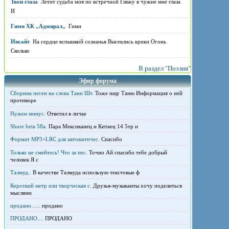
Твои глаза
Летит судьба моя по встречной Гляжу в чужие мне глаза
И
Гимн ХК ,,Адмирал,,
Гимн
Инсайт
На сердце вспышкой сознанья Высеклись крики Огонь
Сколько
В раздел "Поэзия"
Эфир форума
Сборник песен на слова Тани Шт.
Тоже ищу Таню Информация о ней
противоре
Нужен минус.
Ответил в личке
Shure beta 58а.
Пара Мексиканец и Китаец 14 5тр и
Формат MP3+LRC для автоматичес.
Спасибо
Только не смейтесь! Что за пес.
Точно Ай спасибо тебе добрый
человек Я с
Талмуд..
В качестве Талмуда использую текстовые ф
Короткий метр или творческая с.
Друзья-музыканты хочу поделиться
мыслями
продано......
продано
ПРОДАНО....
ПРОДАНО