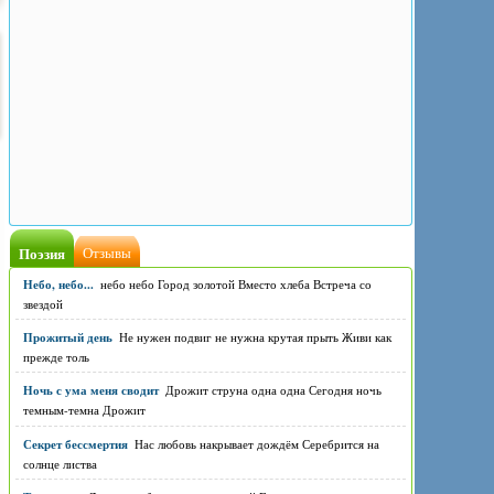
Поэзия
Отзывы
Небо, небо...
небо небо Город золотой Вместо хлеба Встреча со
звездой
Прожитый день
Не нужен подвиг не нужна крутая прыть Живи как
прежде толь
Ночь с ума меня сводит
Дрожит струна одна одна Сегодня ночь
темным-темна Дрожит
Секрет бессмертия
Нас любовь накрывает дождём Серебрится на
солнце листва