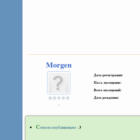
Morgen
Дата регистрации:
Посл. посещение:
Всего посещений:
Дата рождения:
-
С
3
тихов опубликовано :