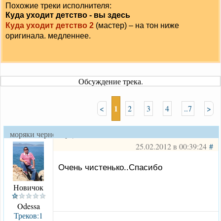
Похожие треки исполнителя:
Куда уходит детство - вы здесь
Куда уходит детство 2
(мастер) – на тон ниже
оригинала. медленнее.
Обсуждение трека.
1
<
2
3
4
..7
>
моряки черноморцы
25.02.2012 в 00:39:24
#
Очень чистенько..Спасибо
Новичок
Odessa
Треков:1