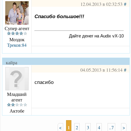
12.04.2013 в 02:32:53
#
Спасибо большое!!!
Супер агент
Дайте денег на Audix vX-10
Моздок
Треков:84
кайра
04.05.2013 в 11:56:14
#
спасибо
Младший
агент
Актобе
1
<
2
3
4
..7
>