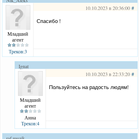
Nik_Aleks
10.10.2023 в 20:36:00
#
Спасибо !
Младший
агент
Треков:3
Ignat
10.10.2023 в 22:33:20
#
Пользуйтесь на радость людям!
Младший
агент
Анна
Треков:4
raf muzik