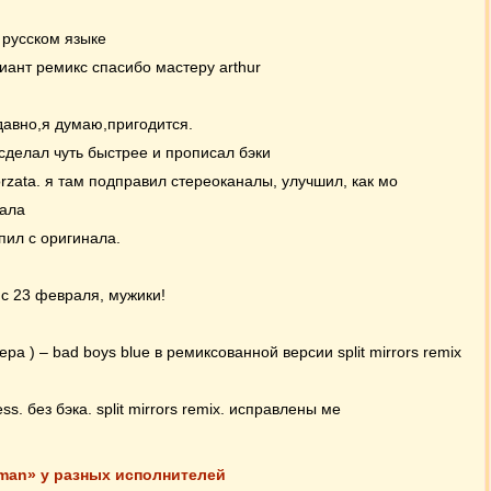
 русском языке
иант ремикс спасибо мастеру arthur
давно,я думаю,пригодится.
 сделал чуть быстрее и прописал бэки
rzata. я там подправил стереоканалы, улучшил, как мо
нала
пил с оригинала.
 с 23 февраля, мужики!
ра ) – bad boys blue в ремиксованной версии split mirrors remix
ess. без бэка. split mirrors remix. исправлены ме
дкинуть сюда такой вот вариантик хита,надеюсь,кому подойдёт.
oman» у разных исполнителей