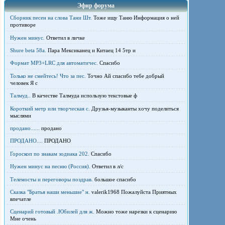
Эфир форума
Сборник песен на слова Тани Шт.
Тоже ищу Таню Информация о ней
противоре
Нужен минус.
Ответил в личке
Shure beta 58а.
Пара Мексиканец и Китаец 14 5тр и
Формат MP3+LRC для автоматичес.
Спасибо
Только не смейтесь! Что за пес.
Точно Ай спасибо тебе добрый
человек Я с
Талмуд..
В качестве Талмуда использую текстовые ф
Короткий метр или творческая с.
Друзья-музыканты хочу поделиться
мыслями
продано......
продано
ПРОДАНО....
ПРОДАНО
Гороскоп по знакам зодиака 202.
Спасибо
Нужен минус на песню (Россия).
Ответил в л/с
Телемосты и переговоры поздрав.
большое спасибо
Сказка "Братья наши меньшие" н.
valerik1968 Пожалуйста Приятных
впечатле
Сценарий готовый .Юбилей для ж.
Можно тоже нарезки к сценарию
Мне очень