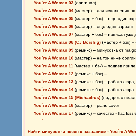
You`re A Woman 03
(оригинал) –
You`re A Woman 04
(мастер) – для исполнения на
You`re A Woman 05
(мастер + бэк) – еще один вар
You`re A Woman 06
(мастер) – еще один вариант
You`re A Woman 07
(мастер + бэк) – написал уже 
You`re A Woman 08 (CJ Borshig)
(мастер + бэк) –
You`re A Woman 09
(ремикс) – минусовка от malgo
You`re A Woman 10
(мастер) – на тон ниже ориги
You`re A Woman 11
(мастер + бэк) – подпев приле
You`re A Woman 12
(ремикс + бэк) –
You`re A Woman 13
(ремикс + бэк) – работа аюра,
You`re A Woman 14
(ремикс + бэк) – работа аюра
You`re A Woman 15 (Michaelrus)
(подарок от масте
You`re A Woman 16
(мастер) – piano cover
You`re A Woman 17
(ремикс) – качество - flac lossl
You`re A Woman 18
(мастер + ремикс ) – решил по
You`re A Woman 19
(мастер + бэк) –
Найти минусовки песен с названием «You`re A W