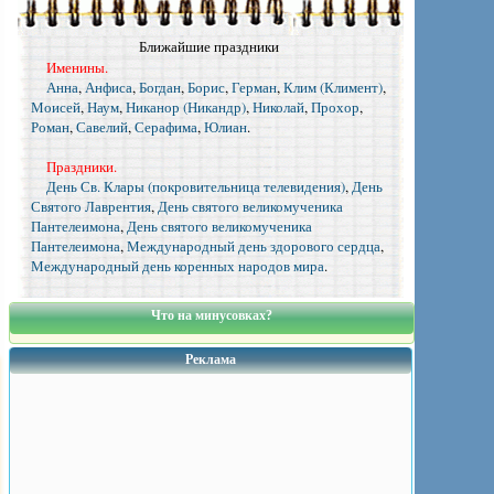
Ближайшие праздники
Именины.
Анна
,
Анфиса
,
Богдан
,
Борис
,
Герман
,
Клим (Климент)
,
Моисей
,
Наум
,
Никанор (Никандр)
,
Николай
,
Прохор
,
Роман
,
Савелий
,
Серафима
,
Юлиан
.
Праздники.
День Св. Клары (покровительница телевидения)
,
День
Святого Лаврентия
,
День святого великомученика
Пантелеимона
,
День святого великомученика
Пантелеимона
,
Международный день здорового сердца
,
Международный день коренных народов мира
.
Что на минусовках?
Реклама