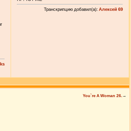
Транскрипцию добавил(а):
Алексей 69
ur
iks
You`re A Woman 26.
→