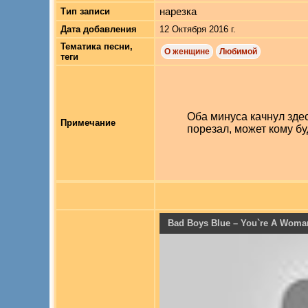
нарезка
Тип записи
Дата добавления
12 Октября 2016 г.
Тематика песни,
О женщине
Любимой
теги
Оба минуса качнул зде
Примечание
порезал, может кому бу
Bad Boys Blue – You`re A Woma