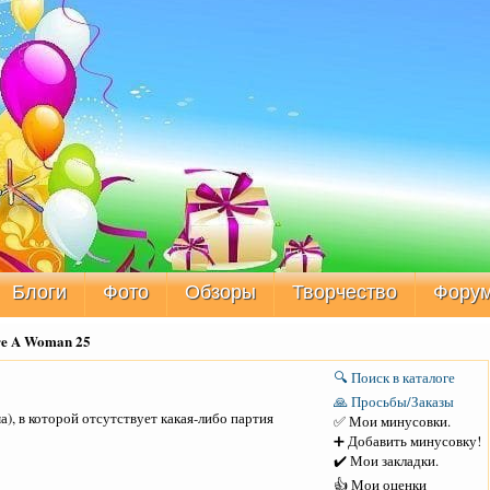
Блоги
Фото
Обзоры
Творчество
Фору
re A Woman 25
🔍 Поиск в каталоге
🙏 Просьбы/Заказы
), в которой отсутствует какая-либо партия
✅ Мои минусовки.
➕ Добавить минусовку!
✔️ Мои закладки.
👍 Мои оценки