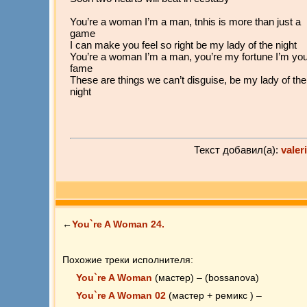
You’re a woman I’m a man, tnhis is more than just a
game
I can make you feel so right be my lady of the night
You’re a woman I’m a man, you’re my fortune I’m yo
fame
These are things we can’t disguise, be my lady of the
night
Текст добавил(а):
valer
←
You`re A Woman 24.
Похожие треки исполнителя:
You`re A Woman
(мастер) – (bossanova)
You`re A Woman 02
(мастер + ремикс ) –