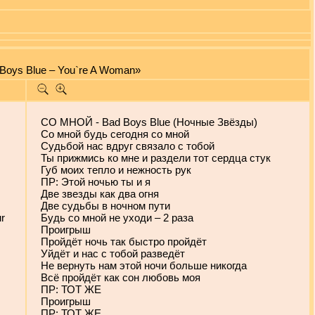
 Boys Blue – You`re A Woman»
СО МНОЙ - Bad Boys Blue (Ночные Звёзды)
Со мной будь сегодня со мной
Судьбой нас вдруг связало с тобой
Ты прижмись ко мне и раздели тот сердца стук
Губ моих тепло и нежность рук
ПР: Этой ночью ты и я
Две звезды как два огня
Две судьбы в ночном пути
ur
Будь со мной не уходи – 2 раза
Проигрыш
Пройдёт ночь так быстро пройдёт
Уйдёт и нас с тобой разведёт
Не вернуть нам этой ночи больше никогда
Всё пройдёт как сон любовь моя
ПР: ТОТ ЖЕ
Проигрыш
ПР: ТОТ ЖЕ