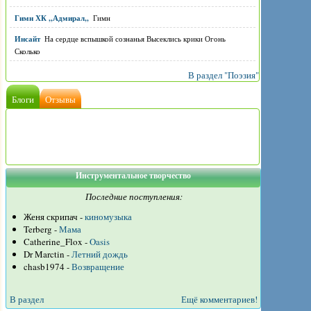
Гимн ХК ,,Адмирал,,
Гимн
Инсайт
На сердце вспышкой сознанья Высеклись крики Огонь
Сколько
В раздел "Поэзия"
Блоги
Отзывы
Инструментальное творчество
Последние поступления:
Женя скрипач -
киномузыка
Terberg -
Мама
Catherine_Flox -
Oasis
Dr Marctin -
Летний дождь
chasb1974 -
Возвращение
В раздел
Ещё комментариев!