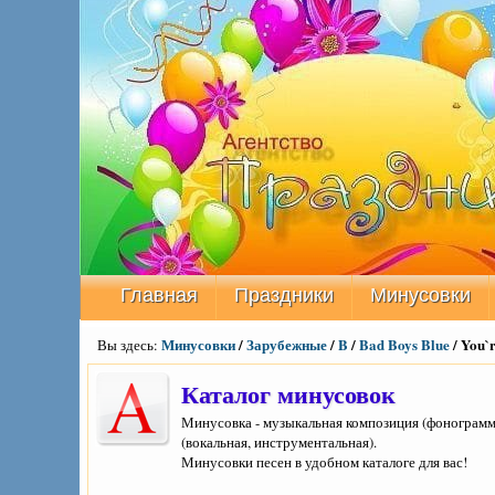
Главная
Праздники
Минусовки
Минусовки
/
Зарубежные
/
B
/
Bad Boys Blue
/ You`
Вы здесь:
Каталог минусовок
Минусовка - музыкальная композиция (фонограмма
(вокальная, инструментальная).
Минусовки песен в удобном каталоге для вас!