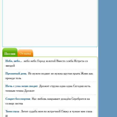
Поэзия
Отзывы
Небо, небо...
небо небо Город золотой Вместо хлеба Встреча со
звездой
Прожитый день
Не нужен подвиг не нужна крутая прыть Живи как
прежде толь
Ночь с ума меня сводит
Дрожит струна одна одна Сегодня ночь
темным-темна Дрожит
Секрет бессмертия
Нас любовь накрывает дождём Серебрится на
солнце листва
Твои глаза
Летит судьба моя по встречной Гляжу в чужие мне глаза
И