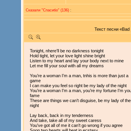
Сказали "Cпасибо" (136)
:
Текст песни «Bad
Tonight, nhere’ll be no darkness tonight
Hold tight, let your love light shine bright
Listen to my heart and lay your body next to mine
Let me fill your soul with all my dreams
You’re a woman I’m a man, tnhis is more than just a
game
I can make you feel so right be my lady of the night
You’re a woman I’m a man, you’re my fortune I’m yo
fame
These are things we can’t disguise, be my lady of the
night
Lay back, back in my tenderness
And take, take all of my sweet caress
You’ve got all of me it can’t go wrong if you agree
Soon two hearts will beat in ecstasy