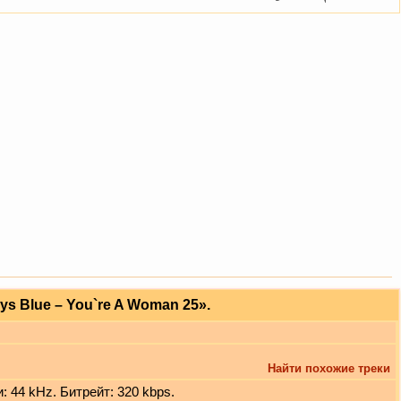
s Blue – You`re A Woman 25».
Найти похожие треки
: 44 kHz. Битрейт: 320 kbps.