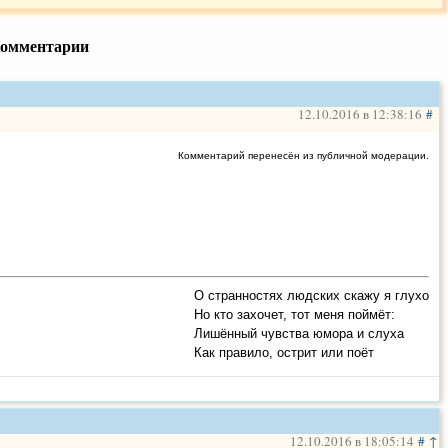
омментарии
сех вот такой ураганной темой,вариантом хита,может,п
ус от пользователя tomas anders http://agentstvo-
12.10.2016 в 12:38:16
#
Комментарий перенесён из публичной модерации.
о сайта http://agentstvo-prazdnik.com/audio/performer/1224
x
 (экс солиста группы bad boys blue).
О странностях людских скажу я глухо
mccoy (экс солиста группы bad boys blue) предыдущий минус
Но кто захочет, тот меня поймёт:
Лишённый чувства юмора и слуха
tsyrenov reload. тональность оригинальная, 125 bpm
Как правило, острит или поёт
 radio version
 remix radio version
12.10.2016 в 18:05:14
#
↑
жировщика ) – редакционная версия michaelrus info: для