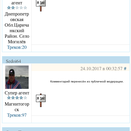
агент
Днепропетр
овская
Обл.Царича
нкский
Район. Село
Могилёв
Треков:20
Sedoi64
24.10.2017 в 00:32:57
#
Комментарий перенесён из публичной модерации.
Супер агент
Магнитогор
ск
Треков:97