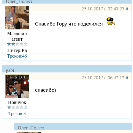
Олег_Полесский
25.10.2017 в 02:47:27
#
Спасибо Гору что поделился
Младший
агент
Питер-РБ
Треков:46
gabi
25.10.2017 в 06:42:12
#
спасибо)
Новичок
Треков:3
Олег_Полесский