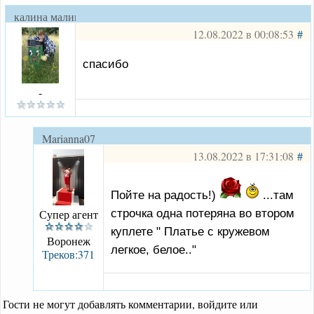
калина малина
12.08.2022 в 00:08:53
#
спасибо
-
Marianna07
13.08.2022 в 17:31:08
#
Пойте на радость!)
...там
строчка одна потеряна во втором
Супер агент
куплете " Платье с кружевом
Воронеж
легкое, белое.."
Треков:371
Гости не могут добавлять комментарии, войдите или