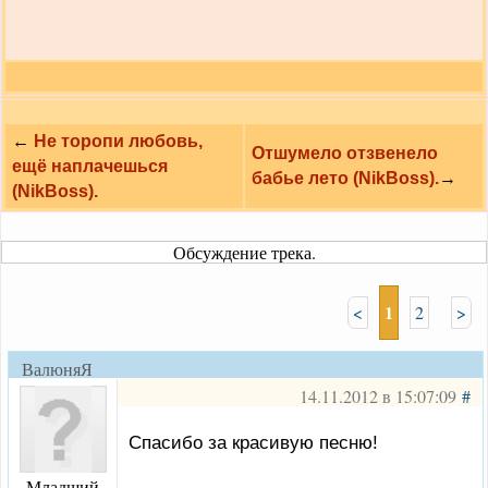
←
Не торопи любовь,
Отшумело отзвенело
ещё наплачешься
бабье лето (NikBoss).
→
(NikBoss).
Обсуждение трека.
1
<
2
>
ВалюняЯ
14.11.2012 в 15:07:09
#
Спасибо за красивую песню!
Младший