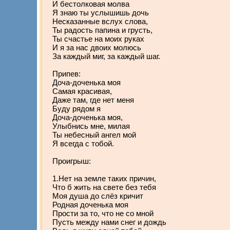
И бестолковая молва
Я знаю ты услышишь дочь
Несказанные вслух слова,
Ты радость папина и грусть,
Ты счастье на моих руках
И я за нас двоих молюсь
За каждый миг, за каждый шаг.
Припев:
Доча-доченька моя
Самая красивая,
Даже там, где нет меня
Буду рядом я
Доча-доченька моя,
Улыбнись мне, милая
Ты небесный ангел мой
Я всегда с тобой.
Проигрыш:
1.Нет на земле таких причин,
Что б жить на свете без тебя
Моя душа до слёз кричит
Родная доченька моя
Прости за то, что не со мной
Пусть между нами снег и дождь