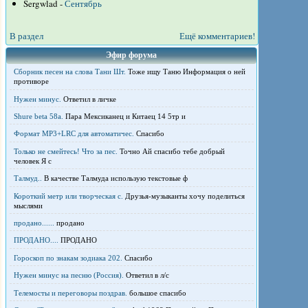
Sergwlad -
Сентябрь
В раздел
Ещё комментариев!
Эфир форума
Сборник песен на слова Тани Шт.
Тоже ищу Таню Информация о ней
противоре
Нужен минус.
Ответил в личке
Shure beta 58а.
Пара Мексиканец и Китаец 14 5тр и
Формат MP3+LRC для автоматичес.
Спасибо
Только не смейтесь! Что за пес.
Точно Ай спасибо тебе добрый
человек Я с
Талмуд..
В качестве Талмуда использую текстовые ф
Короткий метр или творческая с.
Друзья-музыканты хочу поделиться
мыслями
продано......
продано
ПРОДАНО....
ПРОДАНО
Гороскоп по знакам зодиака 202.
Спасибо
Нужен минус на песню (Россия).
Ответил в л/с
Телемосты и переговоры поздрав.
большое спасибо