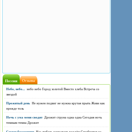
Поэзия
Отзывы
Небо, небо...
небо небо Город золотой Вместо хлеба Встреча со
звездой
Прожитый день
Не нужен подвиг не нужна крутая прыть Живи как
прежде толь
Ночь с ума меня сводит
Дрожит струна одна одна Сегодня ночь
темным-темна Дрожит
Секрет бессмертия
Нас любовь накрывает дождём Серебрится на