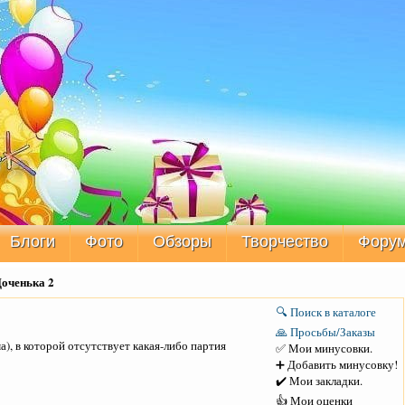
Блоги
Фото
Обзоры
Творчество
Фору
Доченька 2
🔍 Поиск в каталоге
🙏 Просьбы/Заказы
), в которой отсутствует какая-либо партия
✅ Мои минусовки.
➕ Добавить минусовку!
✔️ Мои закладки.
👍 Мои оценки