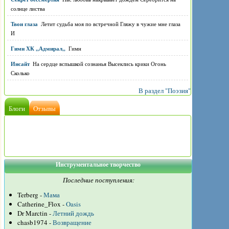
солнце листва
Твои глаза
Летит судьба моя по встречной Гляжу в чужие мне глаза
И
Гимн ХК ,,Адмирал,,
Гимн
Инсайт
На сердце вспышкой сознанья Высеклись крики Огонь
Сколько
В раздел "Поэзия"
Блоги
Отзывы
Инструментальное творчество
Последние поступления:
Terberg -
Мама
Catherine_Flox -
Oasis
Dr Marctin -
Летний дождь
chasb1974 -
Возвращение