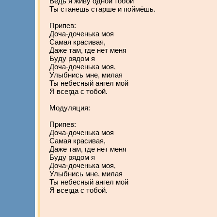
Ведь я живу одной тобой
Ты станешь старше и поймёшь.
Припев:
Доча-доченька моя
Самая красивая,
Даже там, где нет меня
Буду рядом я
Доча-доченька моя,
Улыбнись мне, милая
Ты небесный ангел мой
Я всегда с тобой.
Модуляция:
Припев:
Доча-доченька моя
Самая красивая,
Даже там, где нет меня
Буду рядом я
Доча-доченька моя,
Улыбнись мне, милая
Ты небесный ангел мой
Я всегда с тобой.