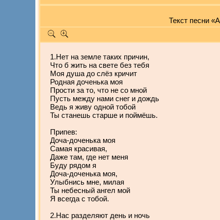
Текст песни «
1.Нет на земле таких причин,
Что б жить на свете без тебя
Моя душа до слёз кричит
Родная доченька моя
Прости за то, что не со мной
Пусть между нами снег и дождь
Ведь я живу одной тобой
Ты станешь старше и поймёшь.
Припев:
Доча-доченька моя
Самая красивая,
Даже там, где нет меня
Буду рядом я
Доча-доченька моя,
Улыбнись мне, милая
Ты небесный ангел мой
Я всегда с тобой.
2.Нас разделяют день и ночь