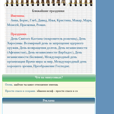
Ближайшие праздники
Именины.
Анна
,
Борис
,
Глеб
,
Давид
,
Илья
,
Кристина
,
Макар
,
Марк
,
Моисей
,
Прасковья
,
Роман
.
Праздники.
День Святого Каэтана (покровитель рожениц)
,
День
Хиросимы. Всемирный день за запрещение ядерного
оружия
,
День возвращения долгов
,
День независимости
(Афганистан)
,
День независимости (Барбадос)
,
День
независимости (Боливия)
,
Международный день
организации Врачи мира за мир
,
Международный день
хорошего зрения
,
Преображение Господне
.
Что на минусовках?
Осень.
шайтан ты какое отношение имеешь
Прости спаси и сохрани.
эйвазов юсиф - прости спаси и со
Реклама