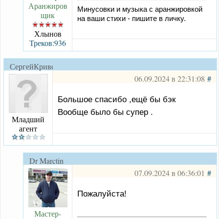
Аранжиров
Минусовки и музыка с аранжировкой
щик
на ваши стихи - пишите в личку.
Хлынов
Треков:936
СергейКривенков
06.09.2024 в 22:31:08
#
Большое спасибо ,ещё бы бэк
Вообще было бы супер .
Младший
агент
Dr Marctin
07.09.2024 в 06:36:01
#
Пожалуйста!
Мастер-