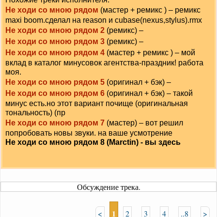
Не ходи со мною рядом
(мастер + ремикс ) – ремикс
maxi boom.сделал на reason и cubase(nexus,stylus).rmx
Не ходи со мною рядом 2
(ремикс) –
Не ходи со мною рядом 3
(ремикс) –
Не ходи со мною рядом 4
(мастер + ремикс ) – мой
вклад в каталог минусовок агентства-праздник! работа
моя.
Не ходи со мною рядом 5
(оригинал + бэк) –
Не ходи со мною рядом 6
(оригинал + бэк) – такой
минус есть.но этот вариант почище (оригинальная
тональность) (пр
Не ходи со мною рядом 7
(мастер) – вот решил
попробовать новы звуки. на ваше усмотрение
Не ходи со мною рядом 8 (Marctin) - вы здесь
Обсуждение трека.
1
<
2
3
4
..8
>