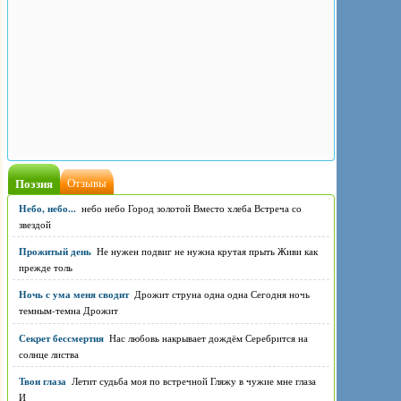
Поэзия
Отзывы
Небо, небо...
небо небо Город золотой Вместо хлеба Встреча со
звездой
Прожитый день
Не нужен подвиг не нужна крутая прыть Живи как
прежде толь
Ночь с ума меня сводит
Дрожит струна одна одна Сегодня ночь
темным-темна Дрожит
Секрет бессмертия
Нас любовь накрывает дождём Серебрится на
солнце листва
Твои глаза
Летит судьба моя по встречной Гляжу в чужие мне глаза
И