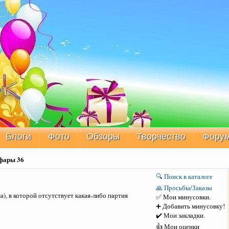
Блоги
Фото
Обзоры
Творчество
Фору
фары 36
🔍 Поиск в каталоге
🙏 Просьбы/Заказы
), в которой отсутствует какая-либо партия
✅ Мои минусовки.
➕ Добавить минусовку!
✔️ Мои закладки.
👍 Мои оценки