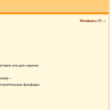
Фанфары 37.
→
вставок или для нарезок
езка) –
вступительные фанфары