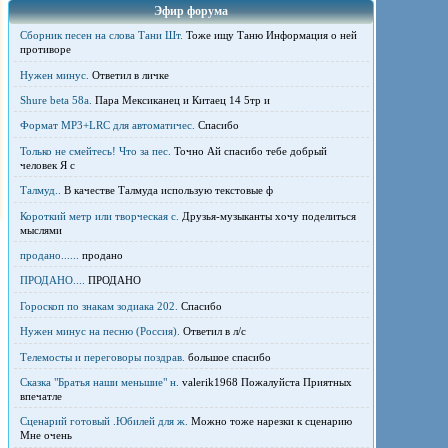
Эфир форума
Сборник песен на слова Тани Шт.
Тоже ищу Таню Информация о ней
противоре
Нужен минус.
Ответил в личке
Shure beta 58а.
Пара Мексиканец и Китаец 14 5тр и
Формат MP3+LRC для автоматичес.
Спасибо
Только не смейтесь! Что за пес.
Точно Ай спасибо тебе добрый
человек Я с
Талмуд..
В качестве Талмуда использую текстовые ф
Короткий метр или творческая с.
Друзья-музыканты хочу поделиться
мыслями
продано......
продано
ПРОДАНО....
ПРОДАНО
Гороскоп по знакам зодиака 202.
Спасибо
Нужен минус на песню (Россия).
Ответил в л/с
Телемосты и переговоры поздрав.
большое спасибо
Сказка "Братья наши меньшие" н.
valerik1968 Пожалуйста Приятных
впечатле
Сценарий готовый .Юбилей для ж.
Можно тоже нарезки к сценарию
Мне очень