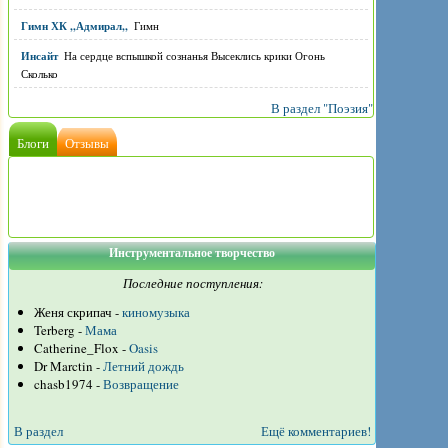
Гимн ХК ,,Адмирал,,
Гимн
Инсайт
На сердце вспышкой сознанья Высеклись крики Огонь
Сколько
В раздел "Поэзия"
Блоги
Отзывы
Инструментальное творчество
Последние поступления:
Женя скрипач -
киномузыка
Terberg -
Мама
Catherine_Flox -
Oasis
Dr Marctin -
Летний дождь
chasb1974 -
Возвращение
В раздел
Ещё комментариев!