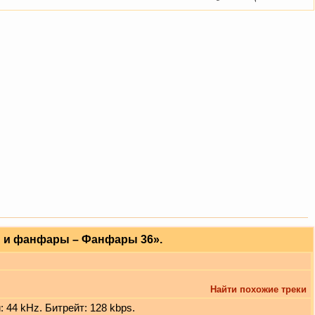
 и фанфары – Фанфары 36».
Найти похожие треки
: 44 kHz. Битрейт: 128 kbps.