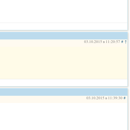
начало праздника. использован материал maestro5060. спасибо
ашла в коллекции из того что юзаю, вроде здесь нет. использую
арезка) –
03.10.2015 в 11:20:57
#
↑
твенные восточные фанфары
ер) – красивое начало мероприятия.
локолами и русским колоритом.трек превышает 90 сек. поэтом
иво,на любой праздник
03.10.2015 в 11:39:30
#
использовать на выход сказочного героя. у меня – это был
игинал) – красивое начало мероприятия.