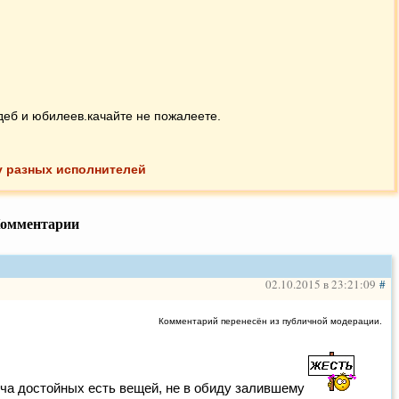
адеб и юбилеев.качайте не пожалеете.
Mountain)
(нарезка) – заставки для свадеб, и не только ...
ля банкетов качайте не пожалеете.
у разных исполнителей
 на юбилеях!!! рекомендую всем!!!
арезка) –
омментарии
ого торжества
тойно
02.10.2015 в 23:21:09
#
Комментарий перенесён из публичной модерации.
))
thustra)
(нарезка) – r. strauss - also sprach zarathustra. заставка
куча достойных есть вещей, не в обиду залившему