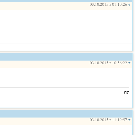
03.10.2015 в 01:10:26
#
ставок, буду подкидывать сюда.
й жизни
(и. аллегрова)
03.10.2015 в 10:56:22
#
 выход майнард фергюссон
ЯЯ
тюра к опере "кармен". прим. модератора)
 2
(нарезка) – поклонимся великим тем годам. готовимся к
03.10.2015 в 11:19:57
#