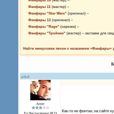
Фанфары 11
(мастер) –
Фанфары "Star Wars"
(оригинал) –
Фанфары 12
(оригинал) –
Фанфары "Rage"
(нарезка) –
Фанфары "Тройник"
(мастер) – заставки для св
Фанфары "Что? Где? Когда?" (Homage To The 
Фанфары "Фуршет"
(нарезка + бэк) – заставка д
Найти минусовки песен с названием «Фанфары» 
Фанфары "Happy Birthday"
(мастер) – использую
Фанфары "20th Century Fox (XX век фокс)" 2
(н
К
Фанфары "На начало" 02
(оригинал) –
Фанфары "На начало" 03
(мастер) – начало люб
jolkaI
Фанфары "На начало" 04
(нарезка) – звучит дос
Фанфары 13
(нарезка) –
Фанфары 14
(нарезка) –
Фанфары "Хип-хоп"
(нарезка) – прикольная вещь
Агент
Фанфары "Что? Где? Когда?" (Also Sprach Zara
Как-то не фонтан, на сайте 
из что-где-когда?
Р.п.Чистоозёрное НСО