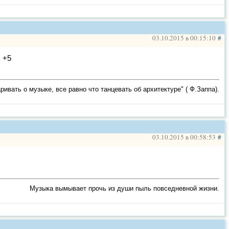
ка)
(мастер) –
"
(мастер) –
03.10.2015 в 00:15:10
#
 +5
...буду выкладывать еще...следите за обновлениями
ривать о музыке, все равно что танцевать об архитектуре" ( Ф.Заппа).
струмента неплохо выручают-на объявление парнаса
фанфары часто использую в работе. может кому приг
03.10.2015 в 00:58:53
#
Музыка вымывает прочь из души пыль повседневной жизни.