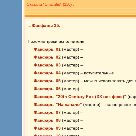
Сказали "Cпасибо" (130)
:
←
Фанфары 35.
Похожие треки исполнителя:
Фанфары 01
(мастер) –
Фанфары 02
(мастер) –
Фанфары 03
(мастер) –
Фанфары 04
(мастер) – вступительные
Фанфары 05
(мастер) – можно использовать для 
Фанфары 06
(мастер) –
Фанфары "20th Century Fox (XX век фокс)"
(нар
Фанфары "На начало"
(мастер) – полноценные 
Фанфары 07
(мастер) –
Фанфары 08
(мастер) –
Фанфары 09
(мастер) –
Фанфары 10
(мастер) –