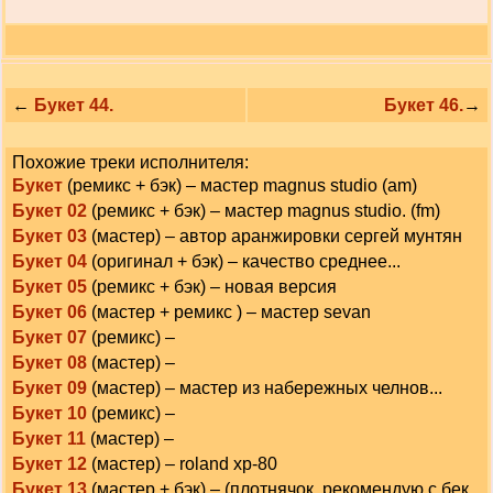
←
Букет 44.
Букет 46.
→
Похожие треки исполнителя:
Букет
(ремикс + бэк) – мастер magnus studio (am)
Букет 02
(ремикс + бэк) – мастер magnus studio. (fm)
Букет 03
(мастер) – автор аранжировки сергей мунтян
Букет 04
(оригинал + бэк) – качество среднее...
Букет 05
(ремикс + бэк) – новая версия
Букет 06
(мастер + ремикс ) – мастер sevan
Букет 07
(ремикс) –
Букет 08
(мастер) –
Букет 09
(мастер) – мастер из набережных челнов...
Букет 10
(ремикс) –
Букет 11
(мастер) –
Букет 12
(мастер) – roland xp-80
Букет 13
(мастер + бэк) – (плотнячок, рекомендую с бек