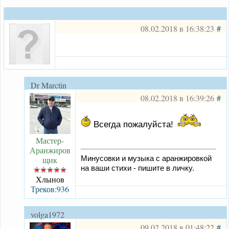
08.02.2018 в 16:38:23
#
Dr Marctin
08.02.2018 в 16:39:26
#
Всегда пожалуйста!
Мастер-
Аранжиров
щик
Минусовки и музыка с аранжировкой
на ваши стихи - пишите в личку.
Хлынов
Треков:936
volga1972
09.02.2018 в 01:48:22
#