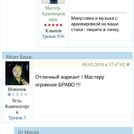
Мастер-
Аранжиров
щик
Минусовки и музыка с
аранжировкой на ваши
Хлынов
стихи - пишите в личку.
Треков:936
Медет Биржанович
08.02.2018 в 17:47:02
#
Отличный вариант ! Мастеру
огромное БРАВО !!!
Новичок
Усть-
Каменогорс
к
Треков:3
Dr Marctin