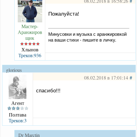
08.02.2018 в 16:58:26
#
Пожалуйста!
Мастер-
Аранжиров
Минусовки и музыка с аранжировкой
щик
на ваши стихи - пишите в личку.
Хлынов
Треков:936
glorious
08.02.2018 в 17:01:14
#
спасибо!!!
Агент
Полтава
Треков:3
Dr Marctin