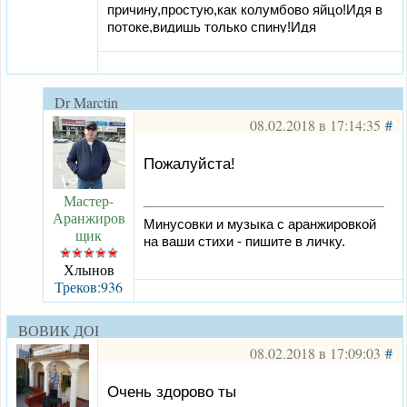
причину,простую,как колумбово яйцо!Идя в
потоке,видишь только спину!Идя
навстречу-видишь всех в лицо
Dr Marctin
08.02.2018 в 17:14:35
#
Пожалуйста!
Мастер-
Аранжиров
Минусовки и музыка с аранжировкой
щик
на ваши стихи - пишите в личку.
Хлынов
Треков:936
ВОВИК ДОБРЫЙ
08.02.2018 в 17:09:03
#
Очень здорово ты