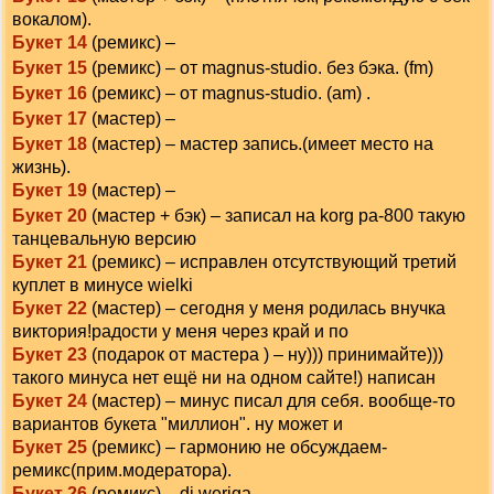
вокалом).
Букет 14
(ремикс) –
Букет 15
(ремикс) – от magnus-studio. без бэка. (fm)
Букет 16
(ремикс) – от magnus-studio. (am) .
Букет 17
(мастер) –
Букет 18
(мастер) – мастер запись.(имеет место на
жизнь).
Букет 19
(мастер) –
Букет 20
(мастер + бэк) – записал на korg pa-800 такую
танцевальную версию
Букет 21
(ремикс) – исправлен отсутствующий третий
куплет в минусе wielki
Букет 22
(мастер) – сегодня у меня родилась внучка
виктория!радости у меня через край и по
Букет 23
(подарок от мастера ) – ну))) принимайте)))
такого минуса нет ещё ни на одном сайте!) написан
Букет 24
(мастер) – минус писал для себя. вообще-то
вариантов букета "миллион". ну может и
Букет 25
(ремикс) – гармонию не обсуждаем-
ремикс(прим.модератора).
Букет 26
(ремикс) – dj weriga