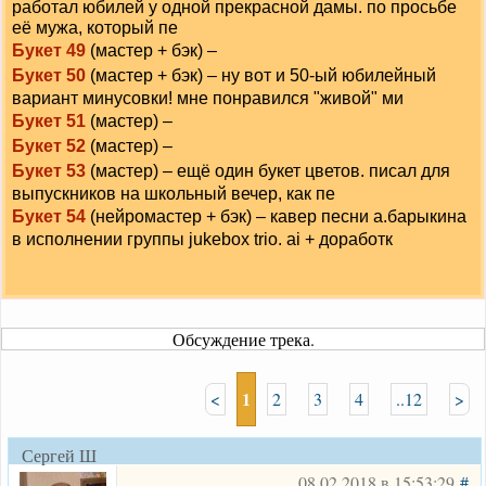
работал юбилей у одной прекрасной дамы. по просьбе
её мужа, который пе
Букет 49
(мастер + бэк) –
Букет 50
(мастер + бэк) – ну вот и 50-ый юбилейный
вариант минусовки! мне понравился "живой" ми
Букет 51
(мастер) –
Букет 52
(мастер) –
Букет 53
(мастер) – ещё один букет цветов. писал для
выпускников на школьный вечер, как пе
Букет 54
(нейромастер + бэк) – кавер песни а.барыкина
в исполнении группы jukebox trio. ai + доработк
Обсуждение трека.
1
<
2
3
4
..12
>
Сергей Ш
08.02.2018 в 15:53:29
#