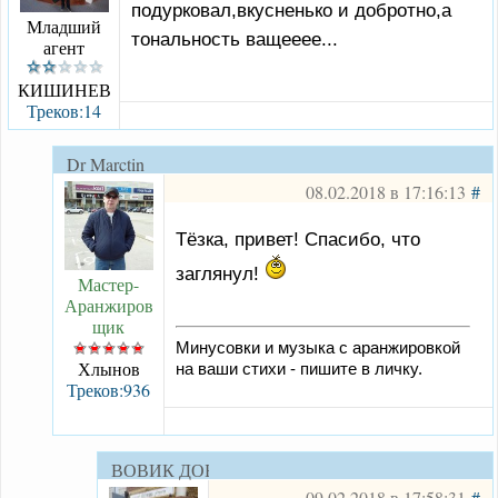
подурковал,вкусненько и добротно,а
Младший
тональность ващееее...
агент
КИШИНЕВ
Треков:14
Dr Marctin
08.02.2018 в 17:16:13
#
Тёзка, привет! Спасибо, что
заглянул!
Мастер-
Аранжиров
щик
Минусовки и музыка с аранжировкой
Хлынов
на ваши стихи - пишите в личку.
Треков:936
ВОВИК ДОБРЫЙ
09.02.2018 в 17:58:31
#