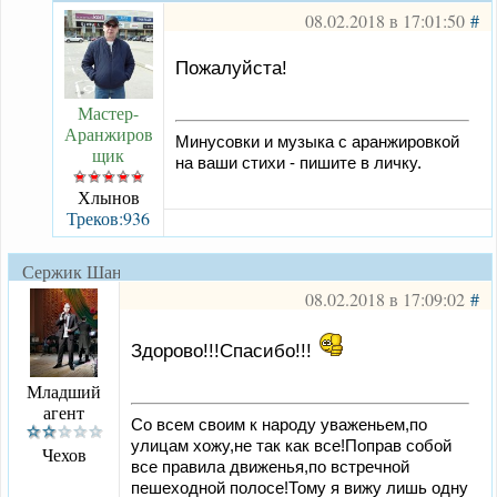
08.02.2018 в 17:01:50
#
Пожалуйста!
Мастер-
Аранжиров
Минусовки и музыка с аранжировкой
щик
на ваши стихи - пишите в личку.
Хлынов
Треков:936
Сержик Шанс
08.02.2018 в 17:09:02
#
Здорово!!!Спасибо!!!
Младший
агент
Со всем своим к народу уваженьем,по
улицам хожу,не так как все!Поправ собой
Чехов
все правила движенья,по встречной
пешеходной полосе!Тому я вижу лишь одну