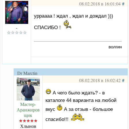
08.02.2018 в 16:01:04
#
урраааа ! ждал , ждал и дождал )))
-
СПАСИБО !
волгин
Dr Marctin
08.02.2018 в 16:02:42
#
А чего было ждать? - в
каталоге 44 варианта на любой
Мастер-
вкус
А за отзыв - большое
Аранжиров
щик
спасибо!!!
Хлынов