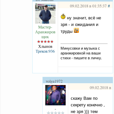
09.02.2018 в 01:35:37
#
ну значит, всё не
зря - и ожидания и
Мастер-
труды
Аранжиров
щик
Хлынов
Минусовки и музыка с
Треков:936
аранжировкой на ваши
стихи - пишите в личку.
volga1972
09.02.2018 в
01:47:50
#
скажу Вам по
секрету конечно ,
-
не зря ))) тем