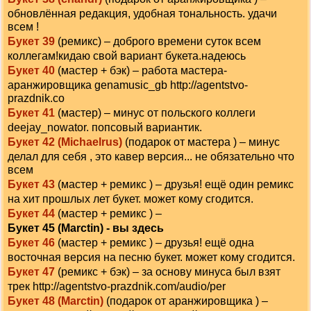
обновлённая редакция, удобная тональность. удачи
всем !
Букет 39
(ремикс) – доброго времени суток всем
коллегам!кидаю свой вариант букета.надеюсь
Букет 40
(мастер + бэк) – работа мастера-
аранжировщика genamusic_gb http://agentstvo-
prazdnik.co
Букет 41
(мастер) – минус от польского коллеги
deejay_nowator. попсовый вариантик.
Букет 42 (Michaelrus)
(подарок от мастера ) – минус
делал для себя , это кавер версия... не обязательно что
всем
Букет 43
(мастер + ремикс ) – друзья! ещё один ремикс
на хит прошлых лет букет. может кому сгодится.
Букет 44
(мастер + ремикс ) –
Букет 45 (Marctin) - вы здесь
Букет 46
(мастер + ремикс ) – друзья! ещё одна
восточная версия на песню букет. может кому сгодится.
Букет 47
(ремикс + бэк) – за основу минуса был взят
трек http://agentstvo-prazdnik.com/audio/per
Букет 48 (Marctin)
(подарок от аранжировщика ) –