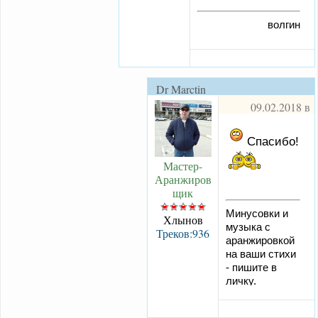
волгин
Dr Marctin
09.02.2018 в
01:48:49
#
Спасибо!
Мастер-
Аранжиров
щик
Минусовки и
Хлынов
музыка с
Треков:936
аранжировкой
на ваши стихи
- пишите в
личку.