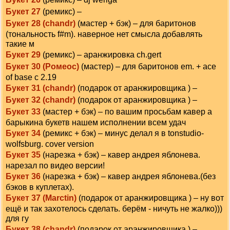
Букет 27
(ремикс) –
Букет 28 (chandr)
(мастер + бэк) – для баритонов
(тональность f#m). наверное нет смысла добавлять
такие м
Букет 29
(ремикс) – аранжировка ch.gert
Букет 30 (Ромеос)
(мастер) – для баритонов em. + ace
of base с 2.19
Букет 31 (chandr)
(подарок от аранжировщика ) –
Букет 32 (chandr)
(подарок от аранжировщика ) –
Букет 33
(мастер + бэк) – по вашим просьбам кавер а
барыкина букетв нашем исполнении всем удач
Букет 34
(ремикс + бэк) – минус делал я в tonstudio-
wolfsburg. cover version
Букет 35
(нарезка + бэк) – кавер андрея яблонева.
нарезал по видео версии!
Букет 36
(нарезка + бэк) – кавер андрея яблонева.(без
бэков в куплетах).
Букет 37 (Marctin)
(подарок от аранжировщика ) – ну вот
ещё и так захотелось сделать. берём - ничуть не жалко)))
для гу
Букет 38 (chandr)
(подарок от аранжировщика ) –