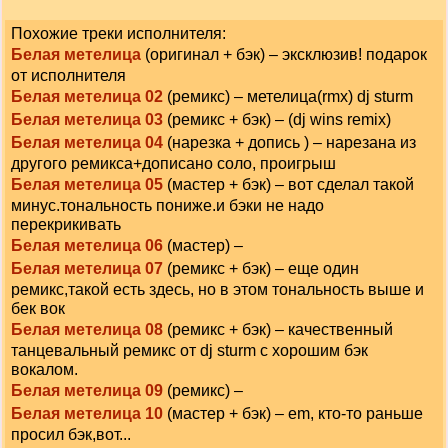
Похожие треки исполнителя:
Белая метелица
(оригинал + бэк) – эксклюзив! подарок
от исполнителя
Белая метелица 02
(ремикс) – метелица(rmx) dj sturm
Белая метелица 03
(ремикс + бэк) – (dj wins remix)
Белая метелица 04
(нарезка + допись ) – нарезана из
другого ремикса+дописано соло, проигрыш
Белая метелица 05
(мастер + бэк) – вот сделал такой
минус.тональность пониже.и бэки не надо
перекрикивать
Белая метелица 06
(мастер) –
Белая метелица 07
(ремикс + бэк) – еще один
ремикс,такой есть здесь, но в этом тональность выше и
бек вок
Белая метелица 08
(ремикс + бэк) – качественный
танцевальный ремикс от dj sturm с хорошим бэк
вокалом.
Белая метелица 09
(ремикс) –
Белая метелица 10
(мастер + бэк) – еm, кто-то раньше
просил бэк,вот...