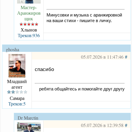
Мастер-
Аранжиров
Минусовки и музыка с аранжировкой
щик
на ваши стихи - пишите в личку.
Хлынов
Треков:936
ghosha
05.07.2026 в 11:47:46
#
спасибо
Младший
агент
ребята общайтесь и помогайте друг другу
Самара
Треков:5
Dr Marctin
05.07.2026 в 12:39:58
#