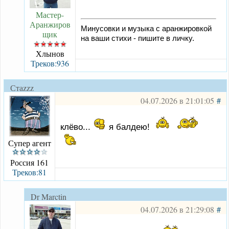
Мастер-
Аранжиров
Минусовки и музыка с аранжировкой
щик
на ваши стихи - пишите в личку.
Хлынов
Треков:936
Стаzzz
04.07.2026 в 21:01:05
#
клёво...
я балдею!
Супер агент
Россия 161
Треков:81
Dr Marctin
04.07.2026 в 21:29:08
#