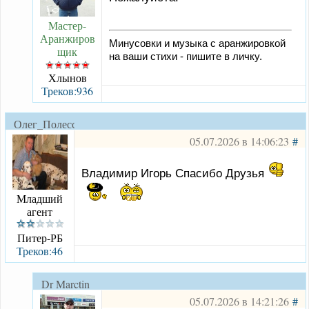
Мастер-
Аранжиров
Минусовки и музыка с аранжировкой
щик
на ваши стихи - пишите в личку.
Хлынов
Треков:936
Олег_Полесский
05.07.2026 в 14:06:23
#
Владимир Игорь Спасибо Друзья
Младший
агент
Питер-РБ
Треков:46
Dr Marctin
05.07.2026 в 14:21:26
#