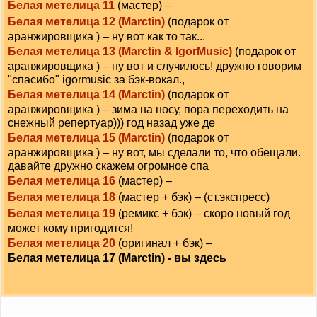
Белая метелица 11
(мастер) –
Белая метелица 12 (Marctin)
(подарок от
аранжировщика ) – ну вот как то так...
Белая метелица 13 (Marctin & IgorMusic)
(подарок от
аранжировщика ) – ну вот и случилось! дружно говорим
"спасибо" igormusic за бэк-вокал.,
Белая метелица 14 (Marctin)
(подарок от
аранжировщика ) – зима на носу, пора переходить на
снежный репертуар))) год назад уже де
Белая метелица 15 (Marctin)
(подарок от
аранжировщика ) – ну вот, мы сделали то, что обещали.
давайте дружно скажем огромное спа
Белая метелица 16
(мастер) –
Белая метелица 18
(мастер + бэк) – (ст.экспресс)
Белая метелица 19
(ремикс + бэк) – скоро новый год
может кому пригодится!
Белая метелица 20
(оригинал + бэк) –
Белая метелица 17 (Marctin) - вы здесь