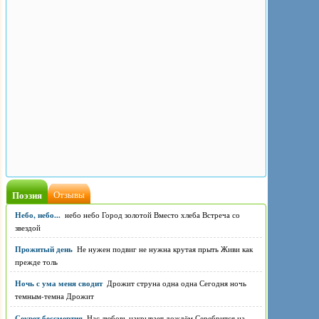
Поэзия
Отзывы
Небо, небо...
небо небо Город золотой Вместо хлеба Встреча со
звездой
Прожитый день
Не нужен подвиг не нужна крутая прыть Живи как
прежде толь
Ночь с ума меня сводит
Дрожит струна одна одна Сегодня ночь
темным-темна Дрожит
Секрет бессмертия
Нас любовь накрывает дождём Серебрится на