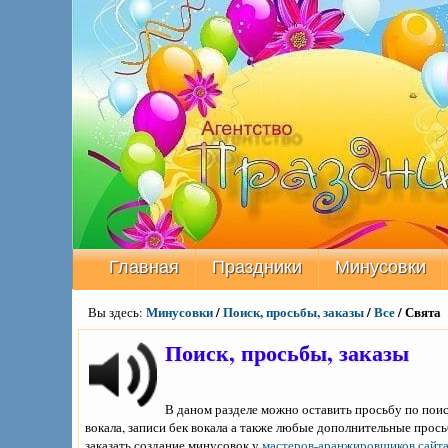
Главная
Праздники
Минусовки
Минусовки
/
Поиск, просьбы, заказы
/
Все
/ Свята
Вы здесь:
Поиск, просьбы, заказы
В даном разделе можно оставить просьбу по пои
вокала, записи бек вокала а также любые дополнительные прос
заказать создание минусовок у
мастеров-аранжировщиков сайт