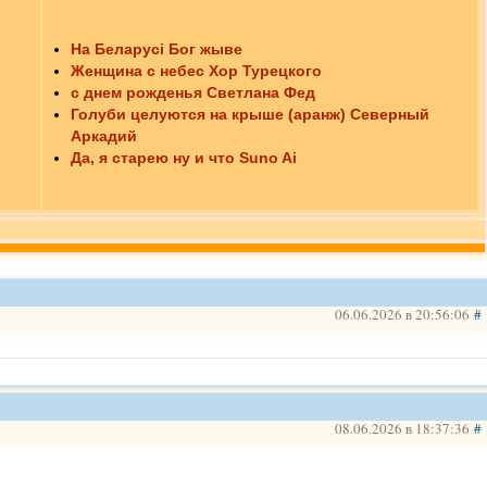
На Беларусі Бог жыве
Женщина с небес Хор Турецкого
с днем рожденья Светлана Фед
Голуби целуются на крыше (аранж) Северный
Аркадий
Да, я старею ну и что Suno Ai
06.06.2026 в 20:56:06
#
08.06.2026 в 18:37:36
#