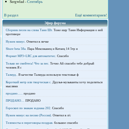
Sergwlad -
Сентябрь
В раздел
Ещё комментариев!
Эфир форума
Сборник песен на слова Тани Шт.
Тоже ищу Таню Информация о ней
противоре
Нужен минус.
Ответил в личке
Shure beta 58а.
Пара Мексиканец и Китаец 14 5тр и
Формат MP3+LRC для автоматичес.
Спасибо
Только не смейтесь! Что за пес.
Точно Ай спасибо тебе добрый
человек Я с
Талмуд..
В качестве Талмуда использую текстовые ф
Короткий метр или творческая с.
Друзья-музыканты хочу поделиться
мыслями
продано......
продано
ПРОДАНО....
ПРОДАНО
Гороскоп по знакам зодиака 202.
Спасибо
Нужен минус на песню (Россия).
Ответил в л/с
Телемосты и переговоры поздрав.
большое спасибо