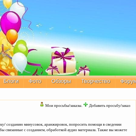
Блоги
Фото
Обзоры
Творчество
Фору
Мои просьбы/заказы.
Добавить просьбу/заказ
ску/ созданию минусовок, аранжировок, попросить помощи в сведении
ьбы связанные с созданием, обработкой аудио материала. Также вы можете
а
.