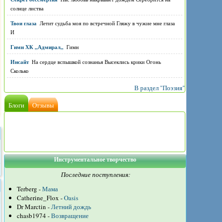
солнце листва
Твои глаза
Летит судьба моя по встречной Гляжу в чужие мне глаза
И
Гимн ХК ,,Адмирал,,
Гимн
Инсайт
На сердце вспышкой сознанья Высеклись крики Огонь
Сколько
В раздел "Поэзия"
Блоги
Отзывы
Инструментальное творчество
Последние поступления:
Terberg -
Мама
Catherine_Flox -
Oasis
Dr Marctin -
Летний дождь
chasb1974 -
Возвращение