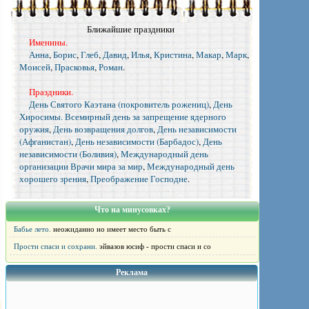
Ближайшие праздники
Именины.
Анна
,
Борис
,
Глеб
,
Давид
,
Илья
,
Кристина
,
Макар
,
Марк
,
Моисей
,
Прасковья
,
Роман
.
Праздники.
День Святого Каэтана (покровитель рожениц)
,
День
Хиросимы. Всемирный день за запрещение ядерного
оружия
,
День возвращения долгов
,
День независимости
(Афганистан)
,
День независимости (Барбадос)
,
День
независимости (Боливия)
,
Международный день
организации Врачи мира за мир
,
Международный день
хорошего зрения
,
Преображение Господне
.
Что на минусовках?
Бабье лето.
неожиданно но имеет место быть с
Прости спаси и сохрани.
эйвазов юсиф - прости спаси и со
Реклама