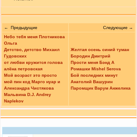
← Предыдущие
Следующие →
Небо тебя меня Плотникова
Ольга
Детство, детство Михаил
Желтая осень синий туман
Гудовских
Бородин Дмитрий
от любви кружится голова
Прости меня Бэнд А
алёна петровская
Ромашки Mishel Serova
Мой возраст это просто
Бой последних минут
мой пин код Марго нуар и
Анатолий Вашурин
Александра Чистякова
Паромщик Варум Анжелика
Мальвина D.J. Andrey
Naplekov