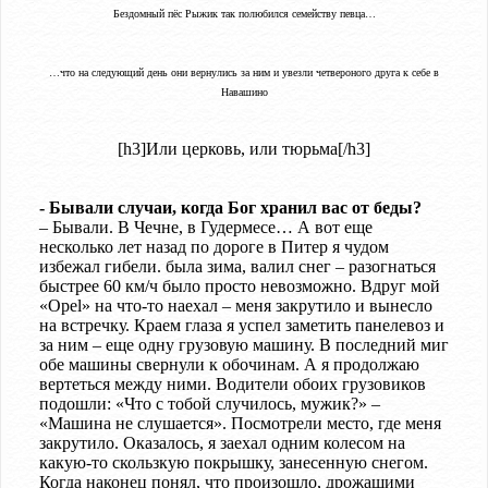
Бездомный пёс Рыжик так полюбился семейству певца…
…что на следующий день они вернулись за ним и увезли четвероного друга к себе в
Навашино
[h3]Или церковь, или тюрьма[/h3]
- Бывали случаи, когда Бог хранил вас от беды?
– Бывали. В Чечне, в Гудермесе… А вот еще
несколько лет назад по дороге в Питер я чудом
избежал гибели. была зима, валил снег – разогнаться
быстрее 60 км/ч было просто невозможно. Вдруг мой
«Opel» на что-то наехал – меня закрутило и вынесло
на встречку. Краем глаза я успел заметить панелевоз и
за ним – еще одну грузовую машину. В последний миг
обе машины свернули к обочинам. А я продолжаю
вертеться между ними. Водители обоих грузовиков
подошли: «Что с тобой случилось, мужик?» –
«Машина не слушается». Посмотрели место, где меня
закрутило. Оказалось, я заехал одним колесом на
какую-то скользкую покрышку, занесенную снегом.
Когда наконец понял, что произошло, дрожащими