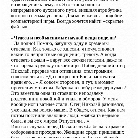
возвращение к чему-то. Это этапы одного
непрерывного духовного пути, внешняя атрибутика
которого весьма условна. Для меня жизнь – подобие
компьютерной игры. Всегда хочется найти «скрытые
файлы».
- Чудеса и необъяснимые наукой вещи видели?
- Да полно! Помню, бабушку одну в храме мы
отпевали. Как только ее занесли, я почувствовал
какие-то неприятные ощущения, тревогу. А когда
отпевать начали – вдруг все свечки погасли, даже та,
что горела в руках у покойницы. Побледневший отец
Николай, прервав чин отпевания, стал громким
голосом читать: «Да воскреснет Бог и расточатся
врази его…» Я совсем оторопел, и тут, в момент
прочтения молитвы, бабушка в гробу резко дернулась!
Это заметила одна из стоявших неподалеку
родственниц покойной и упала в обморок. У меня
вообще ноги ватные стали. Отец Николай разошелся,
уже кадилом вовсю машет. В общем, отпели. Как нам
потом пояснили знающие люди: «Бабка та ведьмой
была, а вы ее с миром Отпустили…».
Или вот случай. перед Пасхой служба была в храме и
соборование проходило. Женщина среди пришедших
была, такая интеллигентная с виду. Только ей елей