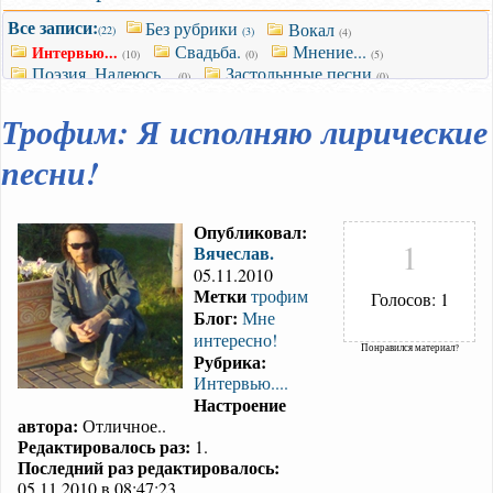
Все записи:
Без рубрики
Вокал
(22)
(3)
(4)
Свадьба.
Мнение...
Интервью...
(10)
(0)
(5)
Поэзия. Надеюсь...
Застольнные песни
(0)
(0)
Трофим: Я исполняю лирические
песни!
Опубликовал:
1
Вячеслав.
05.11.2010
Метки
трофим
Голосов: 1
Блог:
Мне
интересно!
Понравился материал?
Рубрика:
Интервью....
Настроение
автора:
Отличное..
Редактировалось раз:
1.
Последний раз редактировалось:
05.11.2010 в 08:47:23.