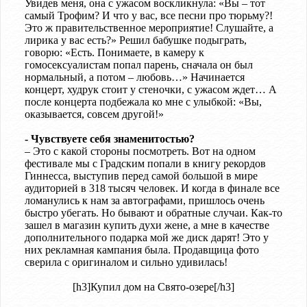
Увидев меня, она с ужасом воскликнула: «Вы – тот
самый Трофим? И что у вас, все песни про тюрьму?!
Это ж правительственное мероприятие! Слушайте, а
лирика у вас есть?» Решил бабушке подыграть,
говорю: «Есть. Понимаете, в камеру к
гомосексуалистам попал парень, сначала он был
нормальный, а потом – любовь…» Начинается
концерт, худрук стоит у стеночки, с ужасом ждет… А
после концерта подбежала ко мне с улыбкой: «Вы,
оказывается, совсем другой!»
- Чувствуете себя знаменитостью?
– Это с какой стороны посмотреть. Вот на одном
фестивале мы с Градским попали в книгу рекордов
Гиннесса, выступив перед самой большой в мире
аудиторией в 318 тысяч человек. И когда в финале все
ломанулись к нам за автографами, пришлось очень
быстро убегать. Но бывают и обратные случаи. Как-то
зашел в магазин купить духи жене, а мне в качестве
дополнительного подарка мой же диск дарят! Это у
них рекламная кампания была. Продавщица фото
сверила с оригиналом и сильно удивилась!
[h3]Купил дом на Свято-озере[/h3]