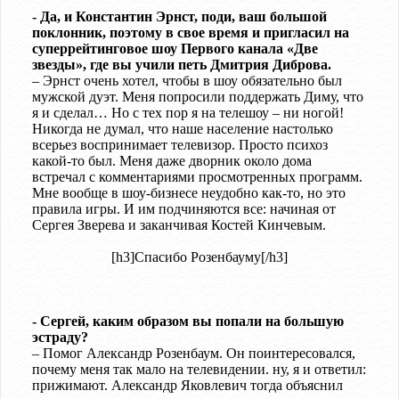
- Да, и Константин Эрнст, поди, ваш большой
поклонник, поэтому в свое время и пригласил на
суперрейтинговое шоу Первого канала «Две
звезды», где вы учили петь Дмитрия Диброва.
– Эрнст очень хотел, чтобы в шоу обязательно был
мужской дуэт. Меня попросили поддержать Диму, что
я и сделал… Но с тех пор я на телешоу – ни ногой!
Никогда не думал, что наше население настолько
всерьез воспринимает телевизор. Просто психоз
какой-то был. Меня даже дворник около дома
встречал с комментариями просмотренных программ.
Мне вообще в шоу-бизнесе неудобно как-то, но это
правила игры. И им подчиняются все: начиная от
Сергея Зверева и заканчивая Костей Кинчевым.
[h3]Спасибо Розенбауму[/h3]
- Сергей, каким образом вы попали на большую
эстраду?
– Помог Александр Розенбаум. Он поинтересовался,
почему меня так мало на телевидении. ну, я и ответил:
прижимают. Александр Яковлевич тогда объяснил