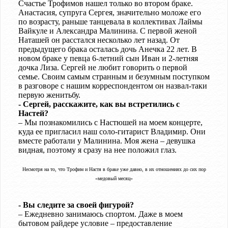
Счастье Трофимов нашел только во втором браке.
Анастасия, супруга Сергея, значительно моложе его
по возрасту, раньше танцевала в коллективах Лаймы
Вайкуле и Александра Малинина. С первой женой
Наташей он расстался несколько лет назад. От
предыдущего брака осталась дочь Анечка 22 лет. В
новом браке у певца 6-летний сын Иван и 2-летняя
дочка Лиза. Сергей не любит говорить о первой
семье. Своим самым странным и безумным поступком
в разговоре с нашим корреспондентом он назвал-таки
первую женитьбу.
- Сергей, расскажите, как вы встретились с
Настей?
– Мы познакомились с Настюшей на моем концерте,
куда ее пригласил наш соло-гитарист Владимир. Они
вместе работали у Малинина. Моя жена – девушка
видная, поэтому я сразу на нее положил глаз.
Несмотря на то, что Трофим и Настя в браке уже давно, в их отношениях до сих пор
«медовый месяц»
- Вы следите за своей фигурой?
– Ежедневно занимаюсь спортом. Даже в моем
бытовом райдере условие – предоставление