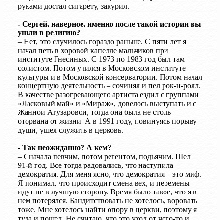
руками достал сигарету, закурил.
- Сергей, наверное, именно после такой истории вы
ушли в религию?
– Нет, это случилось гораздо раньше. С пяти лет я
начал петь в хоровой капелле мальчиков при
институте Гнесиных. С 1973 по 1983 год был там
солистом. Потом учился в Московском институте
культуры и в Московской консерватории. Потом начал
концертную деятельность – сочинял и пел рок-н-ролл.
В качестве разогревающего артиста ездил с группами
«Ласковый май» и «Мираж», довелось выступать и с
Жанной Агузаровой, тогда она была не столь
оторвана от жизни. А в 1991 году, повинуясь порыву
души, ушел служить в церковь.
- Так неожиданно? А кем?
– Сначала певчим, потом регентом, подьячим. Шел
91-й год. Все тогда радовались, что наступила
демократия. Для меня ясно, что демократия – это миф.
Я понимал, что происходит смена вех, и перемены
идут не в лучшую сторону. Время было такое, что я в
нем потерялся. Бандитствовать не хотелось, воровать
тоже. Мне хотелось найти опору в церкви, поэтому я
туда и пошел. Не считаю, что это уход от чего-то и