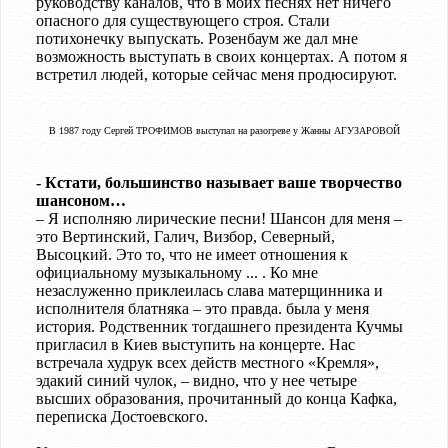
руководству каналов, что в моих песнях нет ничего
опасного для существующего строя. Стали
потихонечку выпускать. Розенбаум же дал мне
возможность выступать в своих концертах. А потом я
встретил людей, которые сейчас меня продюсируют.
В 1987 году Сергей ТРОФИМОВ выступал на разогреве у Жанны АГУЗАРОВОЙ
- Кстати, большинство называет ваше творчество
шансоном…
– Я исполняю лирические песни! Шансон для меня –
это Вертинский, Галич, Визбор, Северный,
Высоцкий. Это то, что не имеет отношения к
официальному музыкальному ... . Ко мне
незаслуженно приклеилась слава матерщинника и
исполнителя блатняка – это правда. была у меня
история. Родственник тогдашнего президента Кучмы
пригласил в Киев выступить на концерте. Нас
встречала худрук всех действ местного «Кремля»,
эдакий синий чулок, – видно, что у нее четыре
высших образования, прочитанный до конца Кафка,
переписка Достоевского.