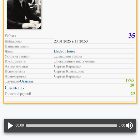
35
Рейтинг
Добавлено
23.01.2025 в 13:20:53
Написана мной.
Жанр
Electro House
Условия записи
Домашняя студия
Инструменты
Электронные инстументы
Автор музыки
Сергей Карпенко
Исполнитель
Сергей Клавишник
Аранжировка
Сергей Карпенко
179/5
Слушали/
Отзывы
:
20
Скачать
Голосов/средний
7/5
00:00
0:00