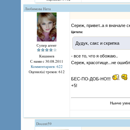
Любимова Ната
Сереж, привет..а я вначале с
Цитата:
Дудук, сакс и скрипка
Супер агент
Кишинев
- все то, что я обожаю..
С нами с 30.08.2011
Сереж, красотище...не ошибла
Комментариев: 622
Оценил(а) треков: 612
БЕС-ПО-ДОБ-НО!!!
+5!
Нынче умны
Docent59