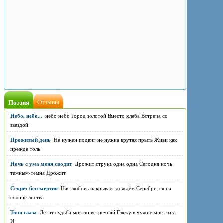
Поэзия
Отзывы
Небо, небо...
небо небо Город золотой Вместо хлеба Встреча со
звездой
Прожитый день
Не нужен подвиг не нужна крутая прыть Живи как
прежде толь
Ночь с ума меня сводит
Дрожит струна одна одна Сегодня ночь
темным-темна Дрожит
Секрет бессмертия
Нас любовь накрывает дождём Серебрится на
солнце листва
Твои глаза
Летит судьба моя по встречной Гляжу в чужие мне глаза
И