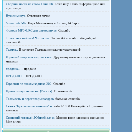
Сборник песен на слова Тани Шт.
Тоже ищу Таню Информация о ней
противоре
Нужен минус.
Ответил в личке
Shure beta 58а.
Пара Мексиканец и Китаец 14 5тр и
Формат MP3+LRC для автоматичес.
Спасибо
Только не смейтесь! Что за пес.
Точно Ай спасибо тебе добрый
человек Я с
Талмуд..
В качестве Талмуда использую текстовые ф
Короткий метр или творческая с.
Друзья-музыканты хочу поделиться
мыслями
продано......
продано
ПРОДАНО....
ПРОДАНО
Гороскоп по знакам зодиака 202.
Спасибо
Нужен минус на песню (Россия).
Ответил в л/с
Телемосты и переговоры поздрав.
большое спасибо
Сказка "Братья наши меньшие" н.
valerik1968 Пожалуйста Приятных
впечатле
Сценарий готовый .Юбилей для ж.
Можно тоже нарезки к сценарию
Мне очень