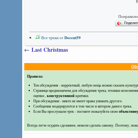
Понравилос
Подели
Docent59
Все треки от
←
Last Christmas
Обс
Правила:
Тон обсуждения - корректный, любую вещь можно сказать культур
Страница предназначена для обсуждения трека, техники исполнени
оценки ,
конструктивной
критики.
При обсуждении - никто не имеет права унижать другого.
Сообщения модерируются в том числе и автором даного трека.
Если Вы прослушали трек - поставте пожалуйста свою
объективн
Всегда легче осудить сделанное, нежели сделать самому. Поэтому, пожа