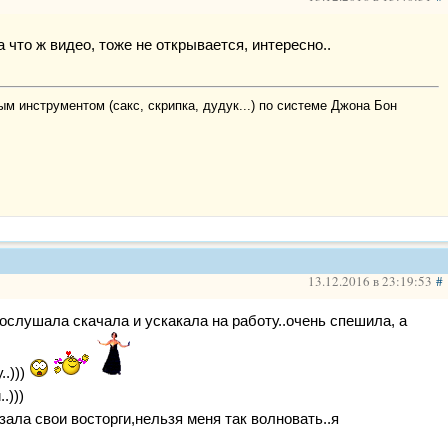
а что ж видео, тоже не открывается, интересно..
м инструментом (сакс, скрипка, дудук...) по системе Джона Бон
13.12.2016 в 23:19:53
#
послушала скачала и ускакала на работу..очень спешила, а
..)))
.)))
зала свои восторги,нельзя меня так волновать..я