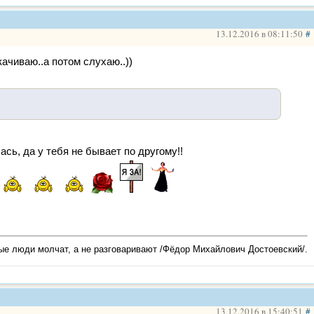
13.12.2016 в 08:11:50
#
качиваю..а потом слухаю..))
сь, да у тебя не бывает по другому!!
е люди молчат, а не разговаривают /Фёдор Михайлович Достоевский/.
13.12.2016 в 15:40:51
#