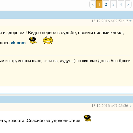
<
1
2
3
4
>
13.12.2016 в 02:51:12
#
 и здоровья! Видео первое в судьбе, своими силами клеил,
илось
vk.com
м инструментом (сакс, скрипка, дудук...) по системе Джона Бон Джови
13.12.2016 в 07:23:36
#
еть, красота..Спасибо за удовольствие