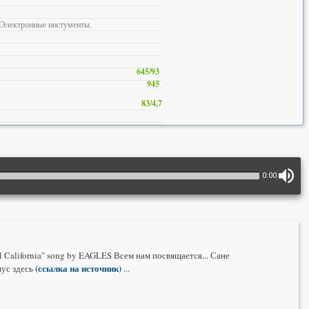
Электронные инстументы.
645/93
945
83/4,7
0:00
el California" song by EAGLES Всем нам посвящается... Сане
(ссылка на источник)
нус здесь
...