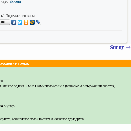
vk.com
Видео
ь? Поделись со всеми!
ться…
Sunny
→
уждение трека.
но.
я, манере подачи. Смысл комментариев не в
разборке
, а в выражении советов,
ую
оценку.
луйста, соблюдайте правила сайта и уважайте друг друга.