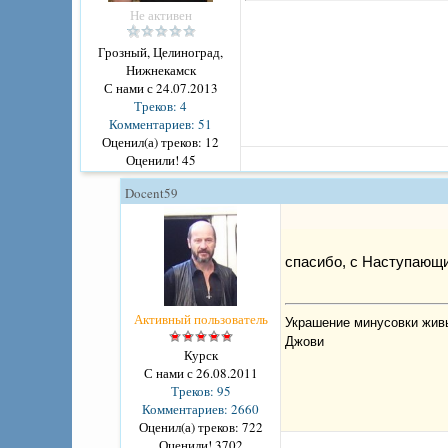
Не активен
Грозный, Целиноград,
Нижнекамск
С нами с 24.07.2013
Треков: 4
Комментариев: 51
Оценил(а) треков: 12
Оценили! 45
Docent59
спасибо, с Наступаю
Активный пользователь
Украшение минусовки живы
Джови
Курск
С нами с 26.08.2011
Треков: 95
Комментариев: 2660
Оценил(а) треков: 722
Оценили! 3702