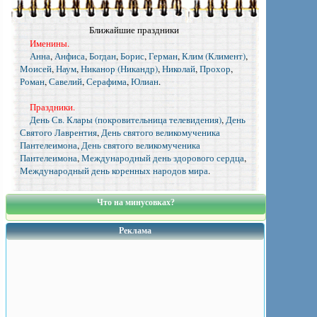
Ближайшие праздники
Именины.
Анна
,
Анфиса
,
Богдан
,
Борис
,
Герман
,
Клим (Климент)
,
Моисей
,
Наум
,
Никанор (Никандр)
,
Николай
,
Прохор
,
Роман
,
Савелий
,
Серафима
,
Юлиан
.
Праздники.
День Св. Клары (покровительница телевидения)
,
День
Святого Лаврентия
,
День святого великомученика
Пантелеимона
,
День святого великомученика
Пантелеимона
,
Международный день здорового сердца
,
Международный день коренных народов мира
.
Что на минусовках?
Реклама