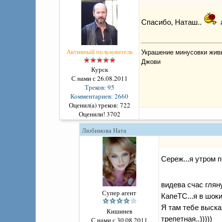
Спасибо, Наташ..
Активный пользователь
Украшение минусовки живы
Джови
Курск
С нами с 26.08.2011
Треков: 95
Комментариев: 2660
Оценил(а) треков: 722
Оценили! 3702
Любимова Ната
Сереж...я утром 
видева счас гляну
Супер агент
КапеТС...я в шоки.
Я там тебе выска
Кишинев
трепетная..)))))
С нами с 30.08.2011