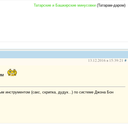
Татарские и Башкирские минусовки
(Татарам-даром)
13.12.2016 в 15:39:21
#
щим
м инструментом (сакс, скрипка, дудук...) по системе Джона Бон