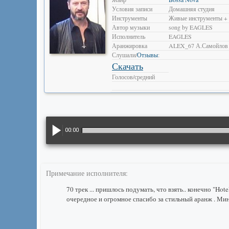
Условия записи
Домашняя студия
Инструменты
Живые инструменты + 
Автор музыки
song by EAGLES
Исполнитель
EAGLES
Аранжировка
ALEX_67 А.Самойлов
Слушали/
Отзывы
:
Скачать
Голосов/средний
00:00
Примечание исполнителя:
70 трек ... пришлось подумать, что взять.. конечно "Hot
очередное и огромное спасибо за стильный аранж . Ми