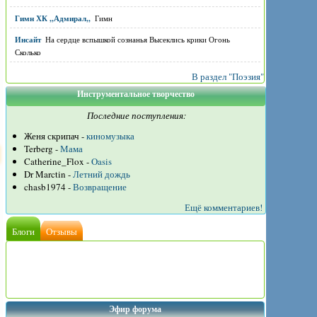
Гимн ХК ,,Адмирал,,
Гимн
Инсайт
На сердце вспышкой сознанья Высеклись крики Огонь
Сколько
В раздел "Поэзия"
Инструментальное творчество
Последние поступления:
Женя скрипач -
киномузыка
Terberg -
Мама
Catherine_Flox -
Oasis
Dr Marctin -
Летний дождь
chasb1974 -
Возвращение
Ещё комментариев!
Блоги
Отзывы
Эфир форума