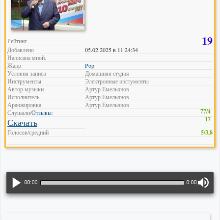
19
Рейтинг
Добавлено
05.02.2025 в 11:24:34
Написана мной.
Жанр
Pop
Условия записи
Домашняя студия
Инструменты
Электронные инстументы
Автор музыки
Артур Емельянов
Исполнитель
Артур Емельянов
Аранжировка
Артур Емельянов
77/4
Слушали/
Отзывы
:
17
Скачать
Голосов/средний
5/3,8
00:00
0:00