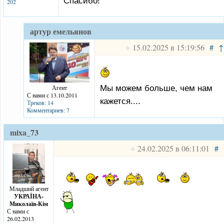
Спасибо!
202
артур емельянов
15.02.2025 в 15:19:56
#
↑
Мы можем больше, чем нам
Агент
С нами с 13.10.2011
кажется....
Треков: 14
Комментариев: 7
mixa_73
24.02.2025 в 06:11:01
#
Младший агент
УКРАЇНА-
Миколаїв-Кім
С нами с
26.02.2013