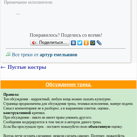
Примечание исполнителя:
...
Понравилось? Поделись со всеми!
Поделиться…
артур емельянов
Все треки от
←
Пустые костры
Обсуждение трека.
Правила:
Тон обсуждения - корректный, любую вещь можно сказать культурно.
Страница предназначена для обсуждения трека, техники исполнения, манере подачи.
Смысл комментариев не в
разборке
, а в выражении советов, оценки ,
конструктивной
критики.
При обсуждении - никто не имеет права унижать другого.
Сообщения модерируются в том числе и автором даного трека.
Если Вы прослушали трек - поставте пожалуйста свою
объективную
оценку.
Всегда легче осудить сделанное, нежели сделать самому. Поэтому, пожалуйста,