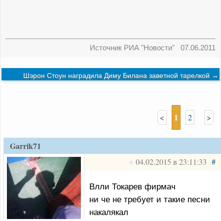
Источник
РИА "Новости"
07.06.2011
Шэрон Стоун наградила Диму Билана заветной тарелкой
→
1
<
2
>
Garrik71
04.02.2015 в 23:11:33
#
Влли Токарев фирмач
ни че не требует и такие песни
накалякал