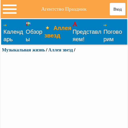
Агентство Праздник
Вход
Аллея
Календ
Обзор
Представл
Погово
звезд
арь
ы
яем!
рим
Музыкальная жизнь
/
Аллея звезд
/