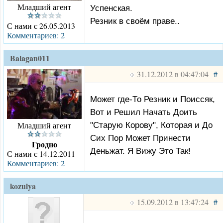
Младший агент
Успенская.
Резник в своём праве..
С нами с 26.05.2013
Комментариев: 2
Balagan011
31.12.2012 в 04:47:04
#
Может где-То Резник и Поиссяк,
Вот и Решил Начать Доить
Младший агент
"Старую Корову", Которая и До
Сих Пор Может Принести
Гродно
Деньжат. Я Вижу Это Так!
С нами с 14.12.2011
Комментариев: 2
kozulya
15.09.2012 в 13:47:24
#