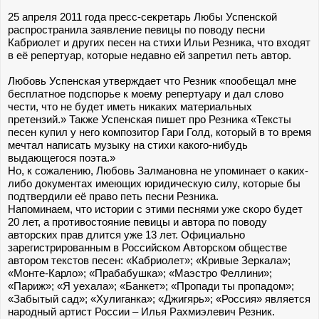
25 апреля 2011 года пресс-секретарь Любы Успенской
распространила заявление певицы по поводу песни
Кабриолет и других песен на стихи Ильи Резника, что входят
в её репертуар, которые недавно ей запретил петь автор.
Любовь Успенская утверждает что Резник «пообещал мне
бесплатное подспорье к моему репертуару и дал слово
чести, что не будет иметь никаких материальных
претензий.» Также Успенская пишет про Резника «Тексты
песен купил у него композитор Гари Голд, который в то время
мечтал написать музыку на стихи какого-нибудь
выдающегося поэта.»
Но, к сожалению, Любовь Залмановна не упоминает о каких-
либо документах имеющих юридическую силу, которые бы
подтвердили её право петь песни Резника.
Напоминаем, что истории с этими песнями уже скоро будет
20 лет, а противостояние певицы и автора по поводу
авторских прав длится уже 13 лет. Официально
зарегистрированным в Российском Авторском обществе
автором текстов песен: «Кабриолет»; «Кривые Зеркала»;
«Монте-Карло»; «Прабабушка»; «Маэстро Феллини»;
«Париж»; «Я уехала»; «Банкет»; «Пропади ты пропадом»;
«Забытый сад»; «Хулиганка»; «Джигярь»; «Россия» является
народный артист России – Илья Рахмиэлевич Резник.