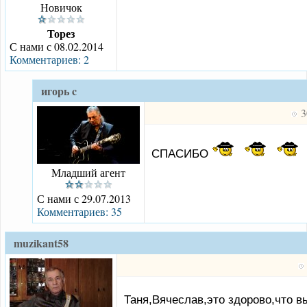
Новичок
Торез
С нами с 08.02.2014
Комментариев: 2
игорь c
3
СПАСИБО
Младший агент
С нами с 29.07.2013
Комментариев: 35
muzikant58
Таня,Вячеслав,это здорово,что в