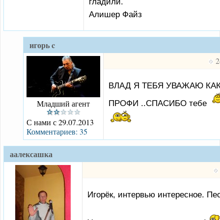
гладили.
Алишер Файз
игорь c
2
ВЛАД Я ТЕБЯ УВАЖАЮ КА
Младший агент
ПРОФИ ..СПАСИБО тебе
С нами с 29.07.2013
Комментариев: 35
аалексашка
Игорёк, интервью интересное. Пе