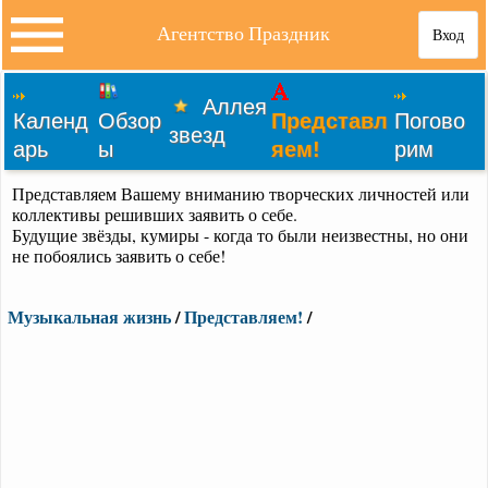
Агентство Праздник
Вход
Аллея
Календ
Обзор
Представл
Погово
звезд
арь
ы
яем!
рим
Представляем Вашему вниманию творческих личностей или
коллективы решивших заявить о себе.
Будущие звёзды, кумиры - когда то были неизвестны, но они
не побоялись заявить о себе!
Музыкальная жизнь
/
Представляем!
/