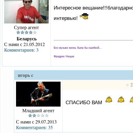
Интересное вещание!!!благодарн
интервью!
Супер агент
Беларусь
С нами с 21.05.2012
Без музыки жизнь была бы ошибкой...
Комментариев: 3
Фридрих Ницше
игорь c
2
СПАСИБО ВАМ
Младший агент
С нами с 29.07.2013
Комментариев: 35