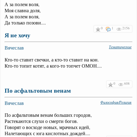
А за полем воля,
Моя славна доля,
А за полем воля,
Да только позови....
0
1
2156
Я не хочу
Вячеслав
Тематические
Кто-то ставит свечки, а кто-то ставит на кон.
Кто-то топит котят, а кого-то топчет ОМОН....
0
608
По асфальтовым венам
Вячеслав
Философия/Религия
По асфальтовым венам больших городов,
Растекаются слухи о смерти богов.
Говорят о восходе новых, мрачных идей,
Налетающих с юга кислотных дождей....