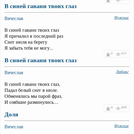
В синей гавани твоих глаз
Вячеслав
Мужские
В синей гавани твоих глаз
Я причалил в последний раз
Снег июля на берегу
Я забыть тебя не могу...
0
631
В синей гавани твоих глаз
Вячеслав
Любовь!
В синей гавани твоих глаз,
Падал белый снег в июле.
Обменялись мы парой фраз,
И озябшие разминулись....
0
899
Доля
Вячеслав
Мужские