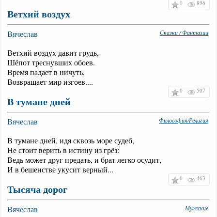
0
896
Ветхий воздух
Вячеслав
Сказки / Фантазии
Ветхий воздух давит грудь,
Шёпот треснувших обоев.
Время падает в ничуть,
Возвращает мир изгоев....
0
507
В тумане дней
Вячеслав
Философия/Религия
В тумане дней, идя сквозь море судеб,
Не стоит верить в истину из грёз:
Ведь может друг предать, и брат легко осудит,
И в бешенстве укусит верный...
0
463
Тысяча дорог
Вячеслав
Мужские