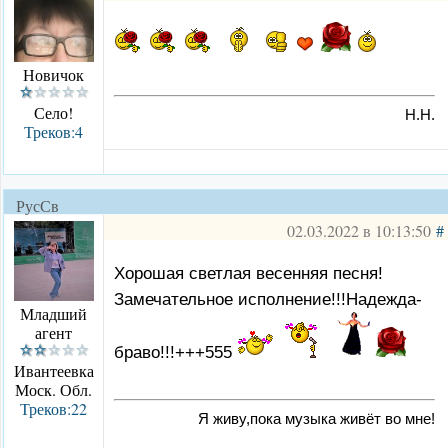
Новичок
Село!
Н.Н.
Треков:4
РусСв
02.03.2022 в 10:13:50
#
Хорошая светлая весенняя песня!
Замечательное исполнение!!!Надежда-
Младший
агент
браво!!!+++555
Ивантеевка
Моск. Обл.
Треков:22
Я живу,пока музыка живёт во мне!