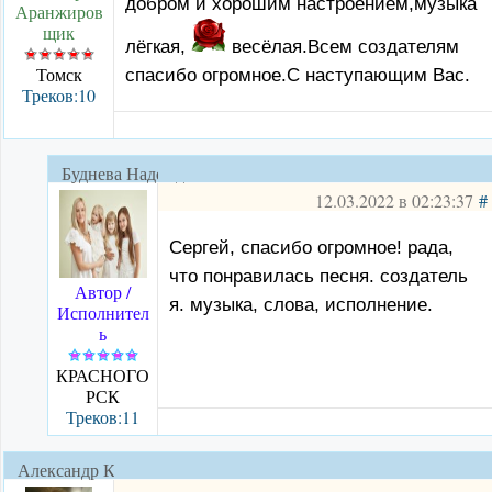
добром и хорошим настроением,музыка
Аранжиров
щик
лёгкая,
весёлая.Всем создателям
Томск
спасибо огромное.С наступающим Вас.
Треков:10
Буднева Надежда
12.03.2022 в 02:23:37
#
Сергей, спасибо огромное! рада,
что понравилась песня. создатель
Автор /
я. музыка, слова, исполнение.
Исполнител
ь
КРАСНОГО
РСК
Треков:11
Александр Климов