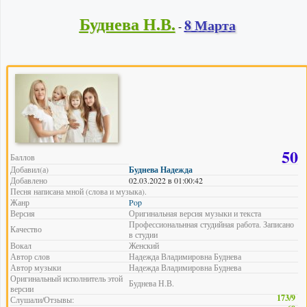
Буднева Н.В.
8 Марта
-
50
Баллов
Добавил(а)
Буднева Надежда
Добавлено
02.03.2022 в 01:00:42
Песня написана мной (слова и музыка).
Жанр
Pop
Версия
Оригинальная версия музыки и текста
Профессиональнная студийная работа. Записано
Качество
в студии
Вокал
Женский
Автор слов
Надежда Владимировна Буднева
Автор музыки
Надежда Владимировна Буднева
Оригинальный исполнитель этой
Буднева Н.В.
версии
173/9
Слушали/Отзывы: