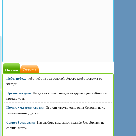
Поэзия
Отзывы
Небо, небо...
небо небо Город золотой Вместо хлеба Встреча со
звездой
Прожитый день
Не нужен подвиг не нужна крутая прыть Живи как
прежде толь
Ночь с ума меня сводит
Дрожит струна одна одна Сегодня ночь
темным-темна Дрожит
Секрет бессмертия
Нас любовь накрывает дождём Серебрится на
солнце листва