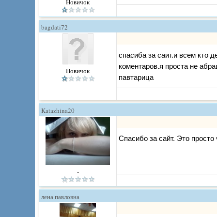
Новичок
bagdati72
спасиба за саит.и всем кто д
коментаров.я проста не абра
Новичок
павтарица
Katazhina20
Спасибо за сайт. Это просто
-
лена павловна