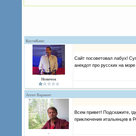
КостяКинс
Сайт посоветовал лабух! Суп
анекдот про русских на море в
Новичок
Агент Вариант
Всем привет! Подскажите, г
приключения итальянцев в Р
-