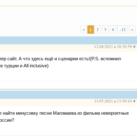
<
1
2
3
4
..12
>
12.08.2021 в 18:29:59
#
ер сайт. А что здесь ещё и сценарии есть!(P.S. вспомнил
 турции и All inclusive)
13.07.2021 в 13:59:43
#
де найти минусовку песни Магомаева из фильма невероятные
оссии?