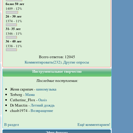
более 50 лет
1409 - 12%
26 - 30 лет
1374 - 11%
31- 35 лет
1346 - 11%
36 - 40 лет
1338 - 11%
Всего ответов: 12045
Комментировать(232)
.
Другие опросы
Инструментальное творчество
Последние поступления:
Женя скрипач -
киномузыка
Terberg -
Мама
Catherine_Flox -
Oasis
Dr Marctin -
Летний дождь
chasb1974 -
Возвращение
В раздел
Ещё комментариев!
Эфир форума