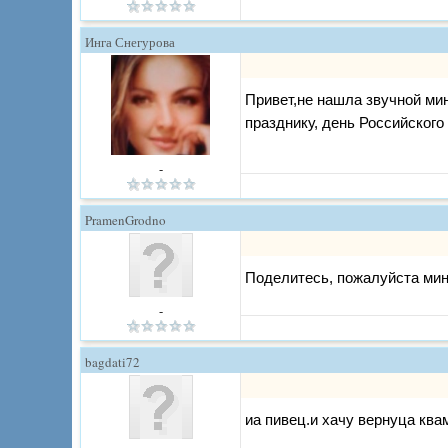
Инга Снегурова
Привет,не нашла звучной ми
празднику, день Российского
-
PramenGrodno
Поделитесь, пожалуйста мин
-
bagdati72
иа пивец.и хачу вернуца кв