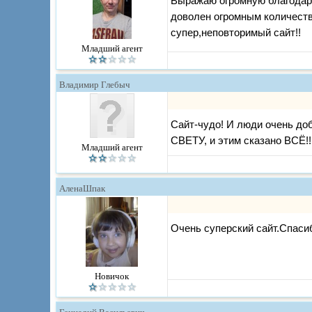
Выражаю огромную благодар
доволен огромным количест
супер,неповторимый сайт!!
Младший агент
Владимир Глебыч
Сайт-чудо! И люди очень доб
СВЕТУ, и этим сказано ВСЁ!
Младший агент
АленаШпак
Очень суперский сайт.Спасиб
Новичок