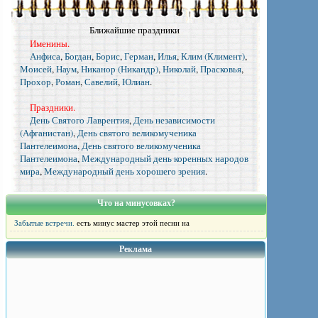
Ближайшие праздники
Именины.
Анфиса
,
Богдан
,
Борис
,
Герман
,
Илья
,
Клим (Климент)
,
Моисей
,
Наум
,
Никанор (Никандр)
,
Николай
,
Прасковья
,
Прохор
,
Роман
,
Савелий
,
Юлиан
.
Праздники.
День Святого Лаврентия
,
День независимости
(Афганистан)
,
День святого великомученика
Пантелеимона
,
День святого великомученика
Пантелеимона
,
Международный день коренных народов
мира
,
Международный день хорошего зрения
.
Что на минусовках?
Забытые встречи.
есть минус мастер этой песни на
Реклама