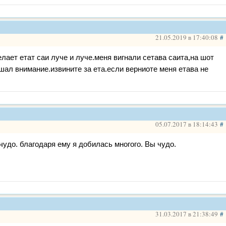
21.05.2019 в 17:40:08
#
елает етат саи луче и луче.меня вигнали сетава саита,на шот
шал внимание.извините за ета.если верниоте меня етава не
05.07.2017 в 18:14:43
#
 чудо. благодаря ему я добилась многого. Вы чудо.
31.03.2017 в 21:38:49
#