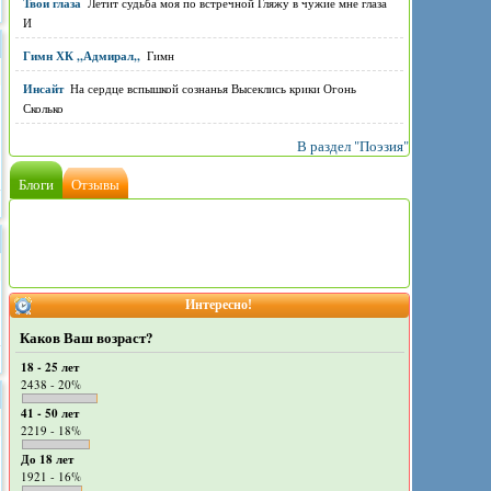
Твои глаза
Летит судьба моя по встречной Гляжу в чужие мне глаза
И
Гимн ХК ,,Адмирал,,
Гимн
Инсайт
На сердце вспышкой сознанья Высеклись крики Огонь
Сколько
В раздел "Поэзия"
Блоги
Отзывы
Интересно!
Каков Ваш возраст?
18 - 25 лет
2438 - 20%
41 - 50 лет
2219 - 18%
До 18 лет
1921 - 16%