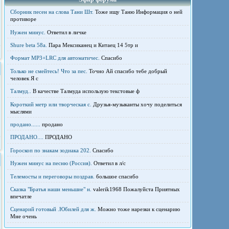
Сборник песен на слова Тани Шт.
Тоже ищу Таню Информация о ней
противоре
Нужен минус.
Ответил в личке
Shure beta 58а.
Пара Мексиканец и Китаец 14 5тр и
Формат MP3+LRC для автоматичес.
Спасибо
Только не смейтесь! Что за пес.
Точно Ай спасибо тебе добрый
человек Я с
Талмуд..
В качестве Талмуда использую текстовые ф
Короткий метр или творческая с.
Друзья-музыканты хочу поделиться
мыслями
продано......
продано
ПРОДАНО....
ПРОДАНО
Гороскоп по знакам зодиака 202.
Спасибо
Нужен минус на песню (Россия).
Ответил в л/с
Телемосты и переговоры поздрав.
большое спасибо
Сказка "Братья наши меньшие" н.
valerik1968 Пожалуйста Приятных
впечатле
Сценарий готовый .Юбилей для ж.
Можно тоже нарезки к сценарию
Мне очень