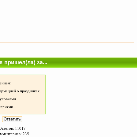
я пришел(ла) за...
нием!
мацией о праздниках.
совками.
риями...
Ответов: 11017
мментариев: 235