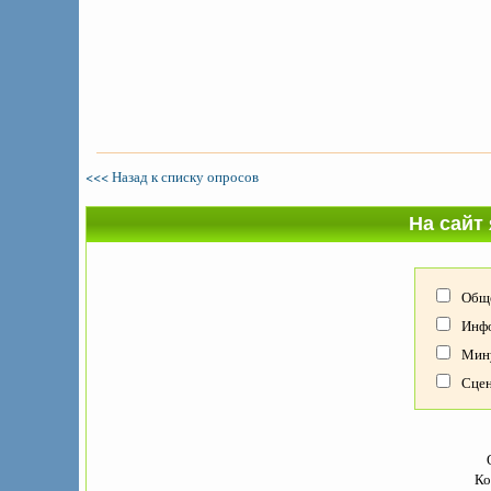
<<< Назад к списку опросов
На сайт 
Обще
Инфор
Мину
Сцена
Ко